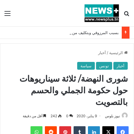
بحث عن
الق
بسبب المرزوقي وبتكليف من سعيّد: الخارجية تستدعي السفيرة الفرنسية بتونس وتبلغها احتجاجا شديد اللهجة !!
الرئيسية
/
أخبار
أخبار
تونس
سياسة
شورى النهضة/ ثلاثة سيناريوهات
حول حكومة الجملي والحسم
بالتصويت
نيوز بلوس
9 يناير، 2020
0
242
أقل من دقيقة
فيسبوك
X
لينكدإن
بينتيريست
واتساب