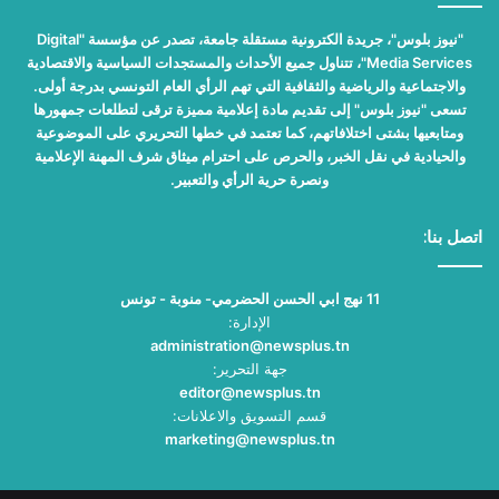
"نيوز بلوس"، جريدة الكترونية مستقلة جامعة، تصدر عن مؤسسة "Digital
Media Services"، تتناول جميع الأحداث والمستجدات السياسية والاقتصادية
والاجتماعية والرياضية والثقافية التي تهم الرأي العام التونسي بدرجة أولى.
تسعى "نيوز بلوس" إلى تقديم مادة إعلامية مميزة ترقى لتطلعات جمهورها
ومتابعيها بشتى اختلافاتهم، كما تعتمد في خطها التحريري على الموضوعية
والحيادية في نقل الخبر، والحرص على احترام ميثاق شرف المهنة الإعلامية
ونصرة حرية الرأي والتعبير.
اتصل بنا:
11 نهج ابي الحسن الحضرمي- منوبة - تونس
الإدارة:
administration@newsplus.tn
جهة التحرير:
editor@newsplus.tn
قسم التسويق والاعلانات:
marketing@newsplus.tn