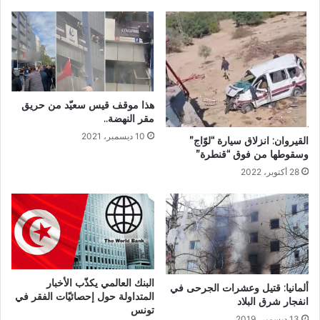
هذا موقف قيس سعيّد من حريق
مقر النهضة..
10 ديسمبر، 2021
القيروان: انزلاق سيارة “لوّاج”
وسقوطها من فوق “قنطرة”
28 أكتوبر، 2022
البنك العالمي يكذّب الأخبار
ألمانيا: قتيل وعشرات الجرحى في
المتداولة حول إحصائيّات الفقر في
انفجار شرق البلاد
تونس
13 ديسمبر، 2019