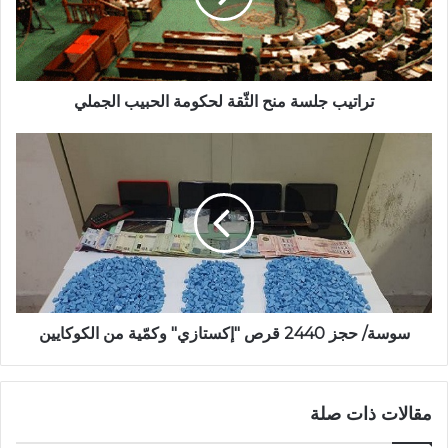
تراتيب جلسة منح الثّقة لحكومة الحبيب الجملي
سوسة/ حجز 2440 قرص "إكستازي" وكمّية من الكوكايين
مقالات ذات صلة