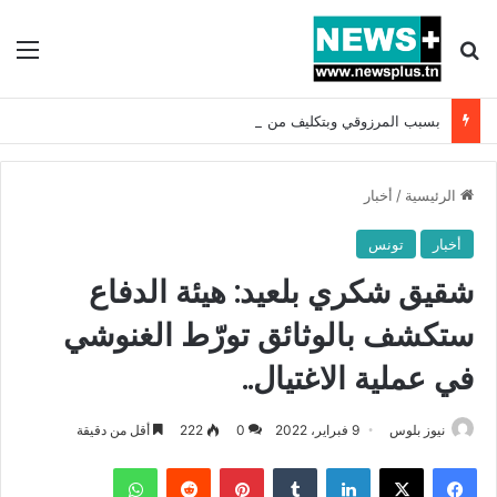
بحث عن
الق
بسبب المرزوقي وبتكليف من سعيّد: الخارجية تستدعي السفيرة الفرنسية بتونس وتبلغها احتجاجا شديد اللهجة !!
الرئيسية
/
أخبار
أخبار
تونس
شقيق شكري بلعيد: هيئة الدفاع
ستكشف بالوثائق تورّط الغنوشي
في عملية الاغتيال..
نيوز بلوس
9 فبراير، 2022
0
222
أقل من دقيقة
فيسبوك
X
لينكدإن
بينتيريست
واتساب