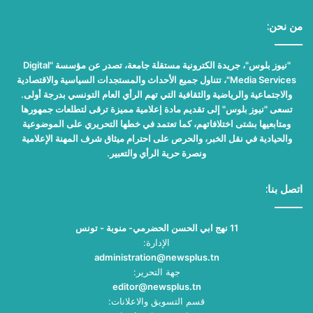
من نحن:
"نيوز بلوس"، جريدة الكترونية مستقلة جامعة، تصدر عن مؤسسة "Digital
Media Services"، تتناول جميع الأحداث والمستجدات السياسية والاقتصادية
والاجتماعية والرياضية والثقافية التي تهم الرأي العام التونسي بدرجة أولى.
تسعى "نيوز بلوس" إلى تقديم مادة إعلامية مميزة ترقى لتطلعات جمهورها
ومتابعيها بشتى اختلافاتهم، كما تعتمد في خطها التحريري على الموضوعية
والحيادية في نقل الخبر، والحرص على احترام ميثاق شرف المهنة الإعلامية
ونصرة حرية الرأي والتعبير.
اتصل بنا:
11 نهج ابي الحسن الحضرمي- منوبة - تونس
الإدارة:
administration@newsplus.tn
جهة التحرير:
editor@newsplus.tn
قسم التسويق والاعلانات: