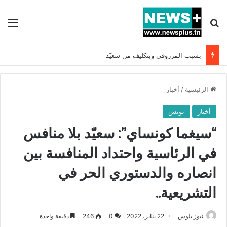
بحث عن
الق
بسبب المرزوقي وبتكليف من سعيّد: الخارجية تستدعي السفيرة الفرنسية بتونس وتبلغها احتجاجا شديد اللهجة !!
الرئيسية
/
أخبار
أخبار
تونس
“سيغما كونساي”: سعيّد بلا منافس
في الرئاسية واحتداد المنافسة بين
انصاره والدستوري الحر في
التشريعية..
نيوز بلوس
22 يناير، 2022
0
246
دقيقة واحدة