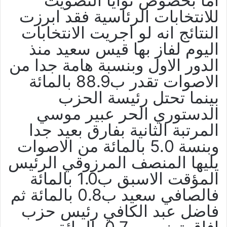
اما بخصوص نوايا التصويت
للانتخابات الرئاسية فقد ابرزت
النتائج انه لو اجريت الانتخابات
اليوم لفاز بها قيس سعيد منذ
الدور الاول وبنسبة هامة جدا من
الاصوات تقدر ب88.9 بالمائة
بينما تحتل رئيسة الحزب
الدستوري الحر عبير موسي
المرتبة الثانية بفارق بعيد جدا
وبنسة 5.0 بالمائة من الاصوات
يليها المنصف المرزوقي الرئيس
المؤقت الاسبق ب1.0 بالمائة
فالصافي سعيد ب0.8 بالمائة ثم
فاضل عبد الكافي رئيس حزب