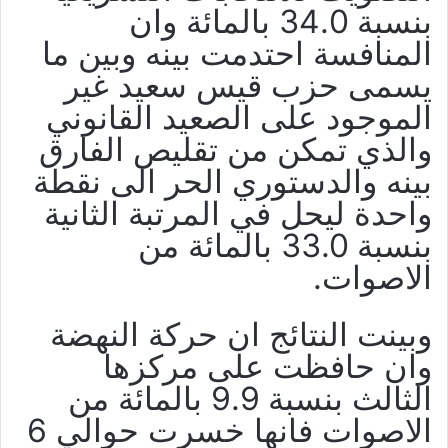
بنسبة 34.0 بالمائة وان
المنافسة احتدمت بينه وبين ما
يسمى حزب قيس سعيد غير
الموجود على الصعيد القانوني
والذي تمكن من تقليص الفارق
بينه والدستوري الحر الى نقطة
واحدة ليحل في المرتبة الثانية
بنسبة 33.0 بالمائة من
الاصوات.
وبينت النتائج ان حركة النهضة
وان حافظت على مركزها
الثالث بنسبة 9.9 بالمائة من
الاصوات فانها خسرت حوالي 6