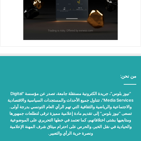
من نحن:
"نيوز بلوس"، جريدة الكترونية مستقلة جامعة، تصدر عن مؤسسة "Digital
Media Services"، تتناول جميع الأحداث والمستجدات السياسية والاقتصادية
والاجتماعية والرياضية والثقافية التي تهم الرأي العام التونسي بدرجة أولى.
تسعى "نيوز بلوس" إلى تقديم مادة إعلامية مميزة ترقى لتطلعات جمهورها
ومتابعيها بشتى اختلافاتهم، كما تعتمد في خطها التحريري على الموضوعية
والحيادية في نقل الخبر، والحرص على احترام ميثاق شرف المهنة الإعلامية
ونصرة حرية الرأي والتعبير.