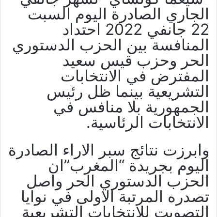
الجاري الصادرة اليوم السبت
22 جانفي 2022 احتداد
المنافسة بين الحزب الدستوري
الحر وحزب قيس سعيد
المفترض في الانتخابات
التشريعية بينما ظل رئيس
الجمهورية بلا منافس في
الانتخابات الرئاسية.
وابرزت نتائج سبر الاراء الصادرة
اليوم بجريدة “المغرب”ان
الحزب الدستوري الحر واصل
تصدره المرتبة الاولى في نوايا
التصويت للانتخابات التشريعية