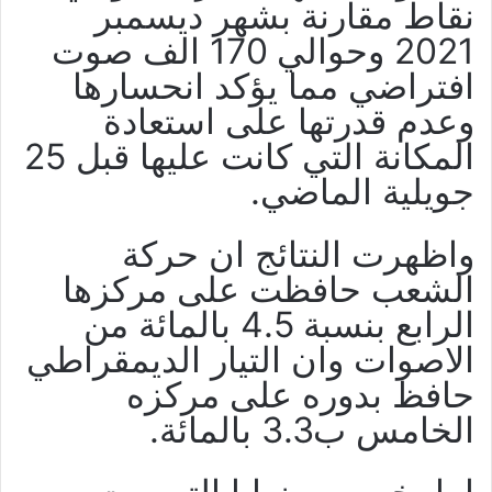
نقاط مقارنة بشهر ديسمبر
2021 وحوالي 170 الف صوت
افتراضي مما يؤكد انحسارها
وعدم قدرتها على استعادة
المكانة التي كانت عليها قبل 25
جويلية الماضي.
واظهرت النتائج ان حركة
الشعب حافظت على مركزها
الرابع بنسبة 4.5 بالمائة من
الاصوات وان التيار الديمقراطي
حافظ بدوره على مركزه
الخامس ب3.3 بالمائة.