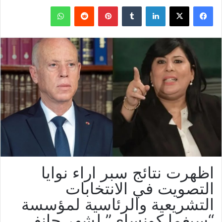
فيسبوك
X
لينكدإن
بينتيريست
واتساب
اظهرت نتائج سبر اراء نوايا
التصويت في الانتخابات
التشريعية والرئاسية لمؤسسة
“سيغما كونساي” لشهر جانفي