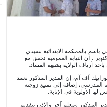
 باسم بالمحكمة الابتدائية بسيدي
يد جابر الغنيمي، الخميس 28 أكتوبر ، أن النيابة العمومية تحقق مع
حد أرياف الولاية بشبهة الفساد.
زاييك آف آم، إن المدير المذكور تعمد
م المدرسي، إضافة إلى تمتيع زوجته
 لها الأولوية في الإنابة.
مدير المذكور ومعلم آخر والإذن بتقديم