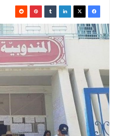
فيسبوك
X
لينكدإن
بينتيريست