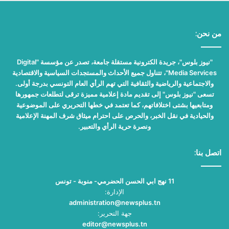
من نحن:
"نيوز بلوس"، جريدة الكترونية مستقلة جامعة، تصدر عن مؤسسة "Digital
Media Services"، تتناول جميع الأحداث والمستجدات السياسية والاقتصادية
والاجتماعية والرياضية والثقافية التي تهم الرأي العام التونسي بدرجة أولى.
تسعى "نيوز بلوس" إلى تقديم مادة إعلامية مميزة ترقى لتطلعات جمهورها
ومتابعيها بشتى اختلافاتهم، كما تعتمد في خطها التحريري على الموضوعية
والحيادية في نقل الخبر، والحرص على احترام ميثاق شرف المهنة الإعلامية
ونصرة حرية الرأي والتعبير.
اتصل بنا:
11 نهج ابي الحسن الحضرمي- منوبة - تونس
الإدارة:
administration@newsplus.tn
جهة التحرير:
editor@newsplus.tn