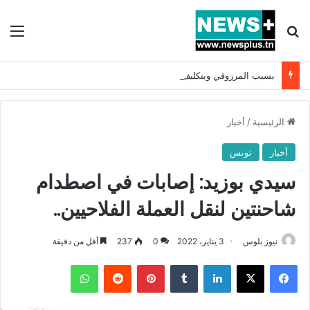
بحث عن
الق
بسبب المرزوقي وبتكليف من سعيّد: الخارجية تستدعي السفيرة الفرنسية بتونس وتبلغها احتجاجا شديد اللهجة !!
الرئيسية
/
أخبار
أخبار
تونس
سيدي بوزيد: إصابات في اصطدام
شاحنتين لنقل العملة الفلاحيين..
نيوز بلوس
3 يناير، 2022
0
237
أقل من دقيقة
فيسبوك
X
لينكدإن
بينتيريست
واتساب