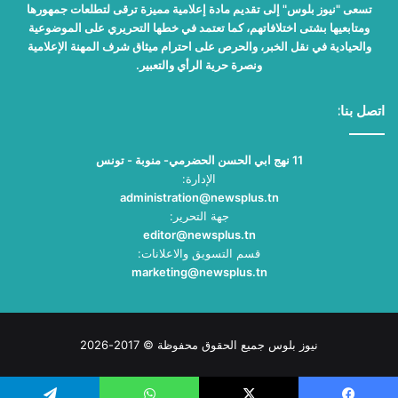
تسعى "نيوز بلوس" إلى تقديم مادة إعلامية مميزة ترقى لتطلعات جمهورها
ومتابعيها بشتى اختلافاتهم، كما تعتمد في خطها التحريري على الموضوعية
والحيادية في نقل الخبر، والحرص على احترام ميثاق شرف المهنة الإعلامية
ونصرة حرية الرأي والتعبير.
اتصل بنا:
11 نهج ابي الحسن الحضرمي- منوبة - تونس
الإدارة:
administration@newsplus.tn
جهة التحرير:
editor@newsplus.tn
قسم التسويق والاعلانات:
marketing@newsplus.tn
نيوز بلوس جميع الحقوق محفوظة © 2017-2026