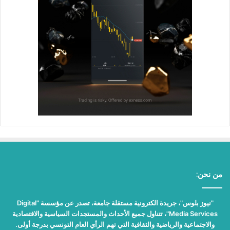
من نحن:
"نيوز بلوس"، جريدة الكترونية مستقلة جامعة، تصدر عن مؤسسة "Digital
Media Services"، تتناول جميع الأحداث والمستجدات السياسية والاقتصادية
والاجتماعية والرياضية والثقافية التي تهم الرأي العام التونسي بدرجة أولى.