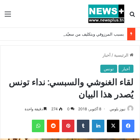
بحث عن
الق
بسبب المرزوقي وبتكليف من سعيّد: الخارجية تستدعي السفيرة الفرنسية بتونس وتبلغها احتجاجا شديد اللهجة !!
الرئيسية
/
أخبار
أخبار
تونس
لقاء الغنوشي والسبسي: نداء تونس
يُصدر هذا البيان
نيوز بلوس
8 أكتوبر، 2018
0
274
دقيقة واحدة
فيسبوك
X
لينكدإن
بينتيريست
واتساب