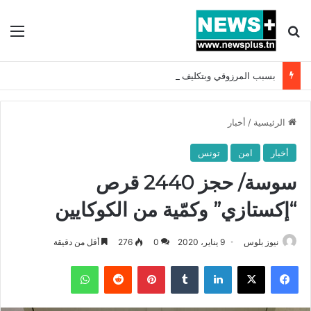
بحث عن
الق
بسبب المرزوقي وبتكليف من سعيّد: الخارجية تستدعي السفيرة الفرنسية بتونس وتبلغها احتجاجا شديد اللهجة !!
الرئيسية
/
أخبار
أخبار
امن
تونس
سوسة/ حجز 2440 قرص
“إكستازي” وكمّية من الكوكايين
نيوز بلوس
9 يناير، 2020
0
276
أقل من دقيقة
فيسبوك
X
لينكدإن
بينتيريست
واتساب