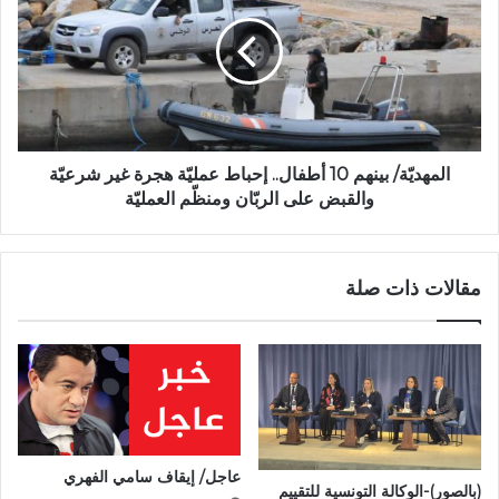
المهديّة/ بينهم 10 أطفال.. إحباط عمليّة هجرة غير شرعيّة
والقبض على الربّان ومنظّم العمليّة
مقالات ذات صلة
عاجل/ إيقاف سامي الفهري
(بالصور)-الوكالة التونسية للتقييم