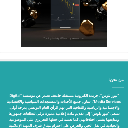
من نحن:
"نيوز بلوس"، جريدة الكترونية مستقلة جامعة، تصدر عن مؤسسة "Digital
Media Services"، تتناول جميع الأحداث والمستجدات السياسية والاقتصادية
والاجتماعية والرياضية والثقافية التي تهم الرأي العام التونسي بدرجة أولى.
تسعى "نيوز بلوس" إلى تقديم مادة إعلامية مميزة ترقى لتطلعات جمهورها
ومتابعيها بشتى اختلافاتهم، كما تعتمد في خطها التحريري على الموضوعية
والحيادية في نقل الخبر، والحرص على احترام ميثاق شرف المهنة الإعلامية