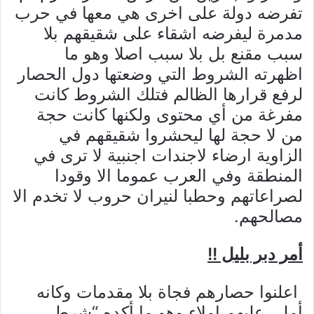
تفرضه دولة على اخرى هي معها في حرب
مدمرة ليفرضه اشقاء على شقيقهم بلا
سبب مقنع بل بلا سبب اصلا وهو ما
اظهرته الشروط التي وضعتها دول الحصار
لرفع قرارها الظالم فتلك الشروط كانت
مفرغة من أي محتوى ولكنها كانت حجة
من لا حجة لها ليحشروا شقيقهم في
الزاوية ارضاء لاجندات اجنبية لا ترى في
المنطقة وفي العرب عموما الا وقودا
لصراعاتهم وحطبا لنيران حروب لا تخدم الا
مصالحهم.
أمر دبر بليل
!!
اعلنوا حصارهم فجاة بلا مقدمات وكانه
أملي عليهم إملاء وهو ما أكده “شرطي