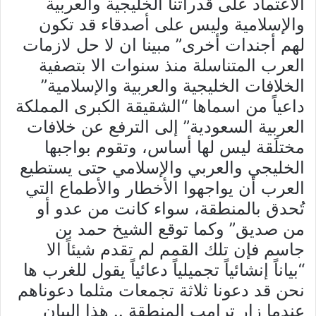
الاعتماد على قدراتنا الخليجية والعربية
والإسلامية وليس على أصدقاء قد تكون
لهم أجندات أخرى” مبينا ان لا حل لازمات
العرب المتناسلة منذ سنوات الا بتصفية
الخلافات الخليجية والعربية والإسلامية”
داعياً من اسماها “الشقيقة الكبرى المملكة
العربية السعودية” إلى الترفع عن خلافات
مختلَقة ليس لها أساس، وتقوم بواجبها
الخليجي والعربي والإسلامي حتى يستطيع
العرب أن يواجهوا الأخطار والأطماع التي
تُحدق بالمنطقة، سواء كانت من عدو أو
من صديق” وكما توقع الشيخ حمد بن
جاسم فإن تلك القمم لم تقدم شيئاً الا
“بياناً إنشائياً تجميلياً دعائياً يقول للغرب ها
نحن قد دعونا ثلاثة تجمعات مثلما دعوناهم
عندما زار ترامب المنطقة .. هذا البيان