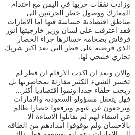
وزادت نفقات حربها في اليمن مع احتدام
المعارك ووصول خطر الحزثيين الى
مناطق اقتصادية حساسة فيها اما الامارات
فقد اعترفت على لسان وزير خارجيتها انور
قرقاش بضخامة خسائرها جراء الحصار
الذي فرضته على قطر التي تعد أكبر شريك
تجاري خليجي لها.
والان وبعد ان اكدت الارقام ان قطر لم
تخسر الشيء الكثير مقارنة بمحاصريها بل
ربحت حلفاء جددا ونموا اقتصاديا أكثر…
فهل يتعقل مسؤولو السعودية والامارات
ويرجعون عن غيهم ويرفعوا حصارا ظالم
عن اشقاء لهم لم يقابلوا الاساءة الا
بالاحسان ولم يوقوفوا امدادهم من الطاقة
الى الامارات رغم انه بوسعهم فعل ذلك