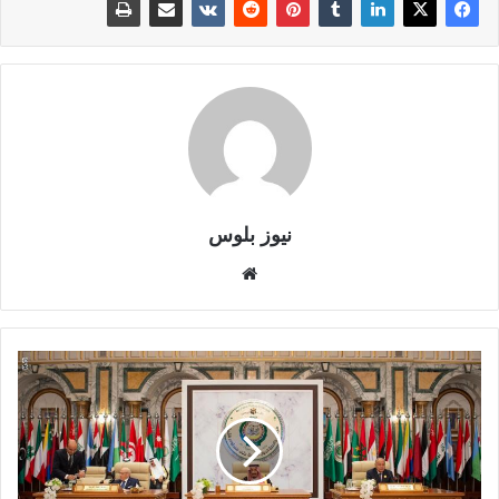
نيوز بلوس
موقع
الويب