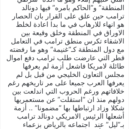
المنطقة” و”الحاكم بامره” فيها دونالد
ترامب حين علق على القرار بان الحصار
هو انهاء للارهاب في ما بدا اعادة لخلط
الاوراق في المنطقة وخلق وقيعة بين
الاشقاء تكرس منطق ترامب في التعامل
مع دول المنطقة كـ”غنيمة” وهو ما رفضته
قطر التي عارضت طلب ترامب دفع اموال
طائلة لامريكا فاشعل أزمة لم يعرفها
مجلس التعاون الخليجي من قبل بل لم
يعرفها العرب جميعا على مر تاريخهم رغم
خلافاتهم ورغم الحروب التي اندلعت بين
دولهم منذ ان “استقلت” عن مستعمريها
شكلا وزاد ارتباطها بها “مضمونا” .. أزمة
أشعلها الرئيس الامريكي دونالد ترامب
بـ”ليل” عند اجتماعه بالرياض بزعماء