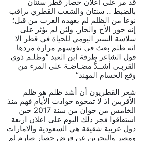
قد مر على اعلان حصار قطر سنتان
بالضبط .. سنتان والشعب القطري يراقب
نوعا من الظلم لم يعهده العرب من قبل؛
إنه جور الأخ والجار. ولئن لم يؤثر على
سلاسة السير اليومي للحياة في قطر الا
انه ظلم بعث في نفوسهم مرارة مردها
قول الشاعر طرفة ابن العبد “وظلـم ذوي
القربـى أشــدُّ مضـاضـة على المرء من
وقع الحسام المهند”
شعر القطريون أن أشد ظلم هو ظلم
الأقربين اذ لا تمحوه حوادث الأيام فهم منذ
الخامس من جوان من سنة 2017 حين
استفاقوا فجر ذلك اليوم على اعلان اربعة
دول عربية شقيقة هي السعودية والامارات
ومصر والبحرين عن فرض حصار صارم لم