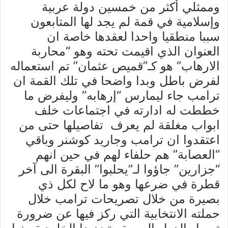
وممثلي أكثر من خمسين دولة عربية
وإسلامية في قمة لم يجد لها المتابعون
سببا منطقيا واحدا لعقدها خاصة ان
العنوان الذي اقيمت تحته وهو “محاربة
الارهاب” هو كـ”قميص عثمان” تم استعماله
لفرض باطل وبدا واضحا في تلك القمة ان
ترامب جاء ليمارس “إرهابه” وليفرض ما
خططت له ادارته في اجتماعات خلف
ابواب مغلقة لم يعرف تفاصيلها حتى من
اعتقدوا ان ترامب وجاريد كوشنر وباقي
“العصابة” هم حلفاء لهم في حين انهم
“جزارين” جاؤوا لـ”يحلبوا” البقرة الى آخر
قطرة في ضرعها وهو ما لاح لكل ذي
بصيرة من خلال تصريحات ترامب خلال
حملته الانتخابية التي ركز فيها عن ضرورة