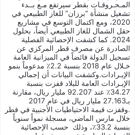
المـحـروقـات بقطر سيرتفع مـع بــدء
تشغيل منشأة “برزان” للغاز الطبيعي في
2020، ومع اكتمال التوسع في مشاريع
حقل الشمال للغاز الطبيعي أيضاً، بحلول
2024. كما كشفت الإحصائية الفصلية
الصادرة عن مصرف قطر المركزي عن
تسجيل الدولة فائضاً في الميزانية العامة
خـلال عام 2018 بنسبة 2.2٪ مدعوماً بنمو
الإيـرادات.وكشفت البيانات أن إجمالي
الإيـرادات العامة للبلاد قفزت بنسبة
34.27٪ عند 92.207 مليار ريال، مقارنة
بـ27.163 مليار ريال في عام 2017
.وقفزت قيمة الاحتياطيات الأجنبية في قطر
خلال مارس الماضي، مسجلة نمواً سنوياً
بنسبة 33.2٪، وذلك حسب الإحصائية