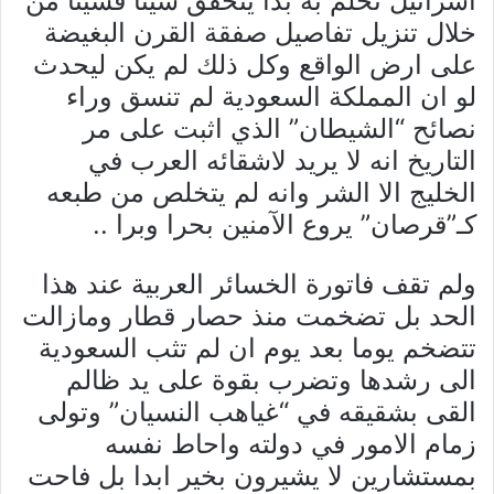
اسرائيل تحلم به بدأ يتحقق شيئا فشيئا من
خلال تنزيل تفاصيل صفقة القرن البغيضة
على ارض الواقع وكل ذلك لم يكن ليحدث
لو ان المملكة السعودية لم تنسق وراء
نصائح “الشيطان” الذي اثبت على مر
التاريخ انه لا يريد لاشقائه العرب في
الخليج الا الشر وانه لم يتخلص من طبعه
كـ”قرصان” يروع الآمنين بحرا وبرا ..
ولم تقف فاتورة الخسائر العربية عند هذا
الحد بل تضخمت منذ حصار قطار ومازالت
تتضخم يوما بعد يوم ان لم تثب السعودية
الى رشدها وتضرب بقوة على يد ظالم
القى بشقيقه في “غياهب النسيان” وتولى
زمام الامور في دولته واحاط نفسه
بمستشارين لا يشيرون بخير ابدا بل فاحت