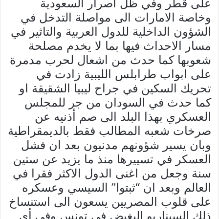
على قطر وفي ظل اصرار السعودية
وخاصة الامارات الى مواصلة التدخل في
الشؤون الداخلية للدول العربية والتاثير في
مسار الاحداث فيها بما لا يخدم مصلحة
شعوبها كما حدث من اشعال لحرب مدمرة
على ابواب طرابلس الليبية زادت في
تحريك السكين في جراح ليبيا الشقيقة او
كما حدث في السودان من جر للمجلس
العسكري بهذا البلد الى صم أذنيه عن
صرخات شعبه المطالب فقط بالديمقراطية
وبان يسير شؤونهم مدنيون بعد ان فشل
العسكر في تسييرها منذ ما يزيد عن ستين
سنة وجعل من اغنى الدول الاكثر فقرا في
العالم وبعد ان “ثبتوا” السيسي وعسكره
على قلوب المصريين يسعون الى استنساخ
ذلك السيناريو البغيض في تونس وفي أي