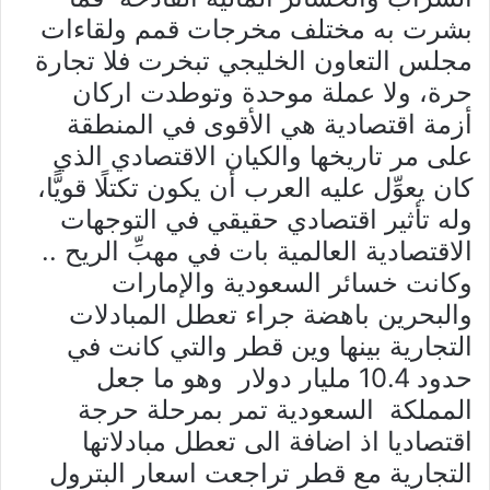
بشرت به مختلف مخرجات قمم ولقاءات
مجلس التعاون الخليجي تبخرت فلا تجارة
حرة، ولا عملة موحدة وتوطدت اركان
أزمة اقتصادية هي الأقوى في المنطقة
على مر تاريخها والكيان الاقتصادي الذي
كان يعوِّل عليه العرب أن يكون تكتلًا قويًّا،
وله تأثير اقتصادي حقيقي في التوجهات
الاقتصادية العالمية بات في مهبِّ الريح ..
وكانت خسائر السعودية والإمارات
والبحرين باهضة جراء تعطل المبادلات
التجارية بينها وين قطر والتي كانت في
حدود 10.4 مليار دولار وهو ما جعل
المملكة السعودية تمر بمرحلة حرجة
اقتصاديا اذ اضافة الى تعطل مبادلاتها
التجارية مع قطر تراجعت اسعار البترول