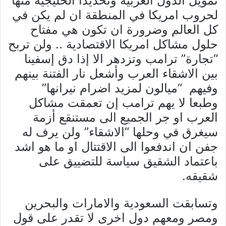
تمويل الدول العربية وتحديدا الخليجية منها
لحروب امريكا في المنطقة ان لم يكن في
كل العالم وضرورة ان تكون هي مفتاح
حلول مشاكل امريكا الاقتصادية .. ولن تربح
“تجارة” ترامب وتزدهر الا إذا دق إسفينا
بين الاشقاء العرب وأشعل نار الفتنة بينهم
وفيهم “ميالون لمزيد اضرام نيرانها”
وطبعا لا يهم ترامب إن تعمقت مشاكل
العرب او جر الجميع الى مستنقع أزمة
سيغرق في وحلها “الاشقاء” ولن يرف له
جفن ان اندفعوا الى الاقتتال او ما هو اشد
باعتماد الشقيق سياسة للتضييق على
شقيقه.
وتسابقت السعودية والامارات والبحرين
ومصر ومعهم دول اخرى لا تقدر على قول