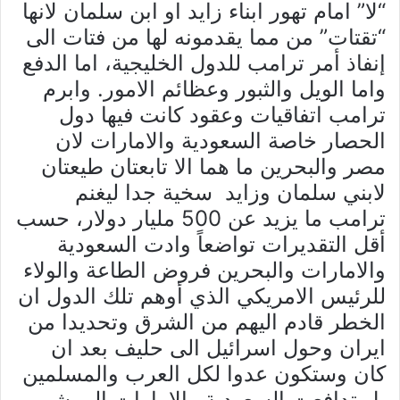
“لا” امام تهور ابناء زايد او ابن سلمان لانها
“تقتات” من مما يقدمونه لها من فتات الى
إنفاذ أمر ترامب للدول الخليجية، اما الدفع
واما الويل والثبور وعظائم الامور. وابرم
ترامب اتفاقيات وعقود كانت فيها دول
الحصار خاصة السعودية والامارات لان
مصر والبحرين ما هما الا تابعتان طيعتان
لابني سلمان وزايد سخية جدا ليغنم
ترامب ما يزيد عن 500 مليار دولار، حسب
أقل التقديرات تواضعاً وادت السعودية
والامارات والبحرين فروض الطاعة والولاء
للرئيس الامريكي الذي أوهم تلك الدول ان
الخطر قادم اليهم من الشرق وتحديدا من
ايران وحول اسرائيل الى حليف بعد ان
كان وستكون عدوا لكل العرب والمسلمين
بل تدافعت السعودية والامارات الى شن