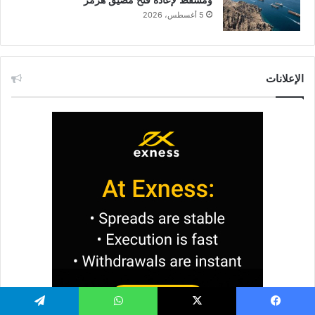
ومسقط لإعادة فتح مضيق هرمز
5 أغسطس، 2026
الإعلانات
يسبوك
X
واتساب
تيلقرام