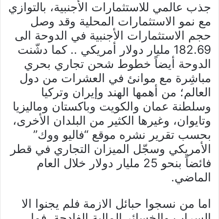
جذب عالمي للاستثمارات الأجنبية، بالتوازي
مع نمو الاستثمارات المحلية وقد وصل
حجم الاستثمارات الأجنبية في الدوحة الى
182.69 مليار دولار أمريكي .. كما دشّنت
الدوحة أيضاً خطوط شحن تجاري بحري
مباشِرة مع موانئ في العشرات من دول
العالم؛ من أهمها الهند وإيران وتركيا
وسلطنة عمان والكويت وباكستان وماليزيا
وتايوان، وغيرها الكثير من البلدان الأخرى،
بحسب تقرير نشره موقع “فاليو ووك”
الأمريكي وسجّل الميزان التجاري في قطر
فائضاً بنحو 25 مليار دولار خلال العام
الماضي.
اما من نسجوا حبائل الازمة فلم يجنوا الا
السراب والخسائر المالية الفادحة فما