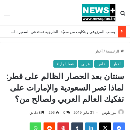
بحث عن
الق
بسبب المرزوقي وبتكليف من سعيّد: الخارجية تستدعي السفيرة الفرنسية بتونس وتبلغها احتجاجا شديد اللهجة !!
الرئيسية
/
أخبار
أخبار
خاص
عربي
قضايا وآراء
سنتان بعد الحصار الظالم على قطر:
لماذا تصر السعودية والإمارات على
تفكيك العالم العربي ولصالح من؟
نيوز بلوس
31 مايو، 2019
0
296
8 دقائق
فيسبوك
X
لينكدإن
بينتيريست
واتساب