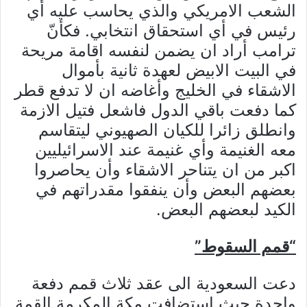
الشعب الامريكي والذي يحاسب عليه أي
رئيس في أي استحقاق انتخابي. فكأنّ
ترامب أراد ان يضمن لنفسه اقامة مريحة
في البيت الابيض لعهدة ثانية بأموال
الاشقاء في الخليج وأغاضه ان لا تدفع قطر
كما دفعت باقي الدول فاشعل فتيل الازمة
وانطلق زائرا للكيان الصهيوني ليتقاسم
معه الغنيمة وأي غنيمة عند الاسرائيليين
اكبر من ان يتناحر الاشقاء وأن يحاصروا
بعضهم البعض وأن ينفقوا مقدراتهم في
الكيد لبعضهم البعض.
“قمم السقوط”
دعت السعودية الى عقد ثلاث قمم دفعة
واحدة حيث استضافت مكة المكرمة القمة