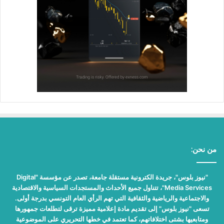
من نحن:
"نيوز بلوس"، جريدة الكترونية مستقلة جامعة، تصدر عن مؤسسة "Digital
Media Services"، تتناول جميع الأحداث والمستجدات السياسية والاقتصادية
والاجتماعية والرياضية والثقافية التي تهم الرأي العام التونسي بدرجة أولى.
تسعى "نيوز بلوس" إلى تقديم مادة إعلامية مميزة ترقى لتطلعات جمهورها
ومتابعيها بشتى اختلافاتهم، كما تعتمد في خطها التحريري على الموضوعية