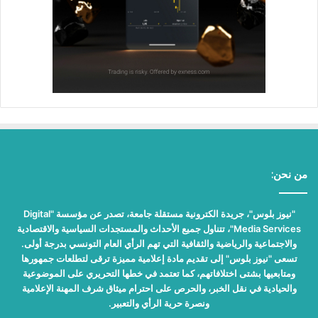
من نحن:
"نيوز بلوس"، جريدة الكترونية مستقلة جامعة، تصدر عن مؤسسة "Digital
Media Services"، تتناول جميع الأحداث والمستجدات السياسية والاقتصادية
والاجتماعية والرياضية والثقافية التي تهم الرأي العام التونسي بدرجة أولى.
تسعى "نيوز بلوس" إلى تقديم مادة إعلامية مميزة ترقى لتطلعات جمهورها
ومتابعيها بشتى اختلافاتهم، كما تعتمد في خطها التحريري على الموضوعية
والحيادية في نقل الخبر، والحرص على احترام ميثاق شرف المهنة الإعلامية
ونصرة حرية الرأي والتعبير.