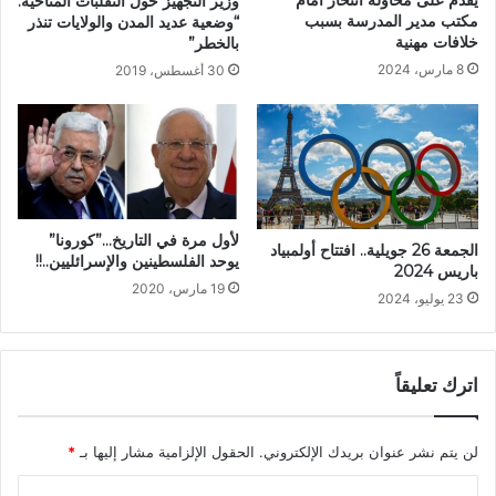
وزير التجهيز حول التقلبات المناخية:
مكتب مدير المدرسة بسبب
“وضعية عديد المدن والولايات تنذر
خلافات مهنية
بالخطر”
8 مارس، 2024
30 أغسطس، 2019
لأول مرة في التاريخ…”كورونا”
الجمعة 26 جويلية.. افتتاح أولمبياد
يوحد الفلسطينين والإسرائليين..!!
باريس 2024
19 مارس، 2020
23 يوليو، 2024
اترك تعليقاً
لن يتم نشر عنوان بريدك الإلكتروني.
الحقول الإلزامية مشار إليها بـ
*
ا