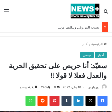
بحث عن
الق
بسبب المرزوقي وبتكليف من سعيّد: الخارجية تستدعي السفيرة الفرنسية بتونس وتبلغها احتجاجا شديد اللهجة !!
الرئيسية
/
أخبار
أخبار
تونس
سعيّد: أنا حريص على تحقيق الحرية
والعدل فعلا لا قولا !!
نيوز بلوس
18 يناير، 2022
0
246
دقيقة واحدة
فيسبوك
X
لينكدإن
بينتيريست
واتساب