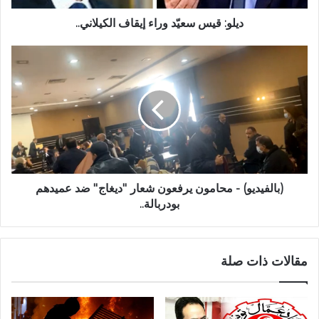
ديلو: قيس سعيّد وراء إيقاف الكيلاني..
(بالفيديو) - محامون يرفعون شعار ''ديغاج'' ضد عميدهم
بودربالة..
مقالات ذات صلة