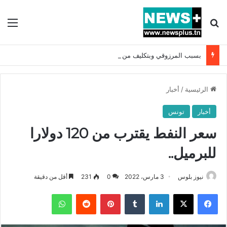
بحث عن
الق
بسبب المرزوقي وبتكليف من سعيّد: الخارجية تستدعي السفيرة الفرنسية بتونس وتبلغها احتجاجا شديد اللهجة !!
الرئيسية
/
أخبار
أخبار
تونس
سعر النفط يقترب من 120 دولارا
للبرميل..
نيوز بلوس
3 مارس، 2022
0
231
أقل من دقيقة
فيسبوك
X
لينكدإن
بينتيريست
واتساب