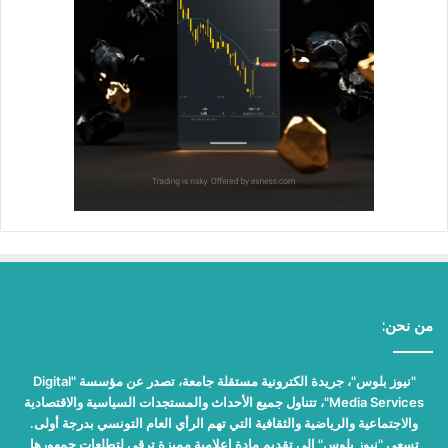
من نحن:
"نيوز بلوس"، جريدة الكترونية مستقلة جامعة، تصدر عن مؤسسة "Digital
Media Services"، تتناول جميع الأحداث والمستجدات السياسية والاقتصادية
والاجتماعية والرياضية والثقافية التي تهم الرأي العام التونسي بدرجة أولى.
تسعى "نيوز بلوس" إلى تقديم مادة إعلامية مميزة ترقى لتطلعات جمهورها