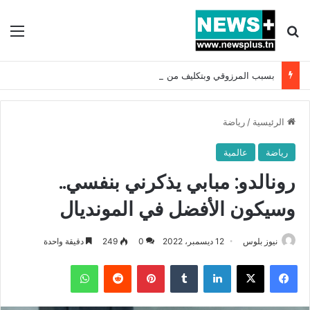
بحث عن
الق
بسبب المرزوقي وبتكليف من سعيّد: الخارجية تستدعي السفيرة الفرنسية بتونس وتبلغها احتجاجا شديد اللهجة !!
الرئيسية
/
رياضة
رياضة
عالمية
رونالدو: مبابي يذكرني بنفسي..
وسيكون الأفضل في المونديال
نيوز بلوس
12 ديسمبر، 2022
0
249
دقيقة واحدة
فيسبوك
X
لينكدإن
بينتيريست
واتساب