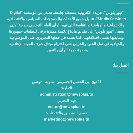
"نيوز بلوس"، جريدة الكترونية مستقلة جامعة، تصدر عن مؤسسة "Digital
Media Services"، تتناول جميع الأحداث والمستجدات السياسية والاقتصادية
والاجتماعية والرياضية والثقافية التي تهم الرأي العام التونسي بدرجة أولى.
تسعى "نيوز بلوس" إلى تقديم مادة إعلامية مميزة ترقى لتطلعات جمهورها
ومتابعيها بشتى اختلافاتهم، كما تعتمد في خطها التحريري على الموضوعية
والحيادية في نقل الخبر، والحرص على احترام ميثاق شرف المهنة الإعلامية
ونصرة حرية الرأي والتعبير.
اتصل بنا:
11 نهج ابي الحسن الحضرمي- منوبة - تونس
الإدارة:
administration@newsplus.tn
جهة التحرير:
editor@newsplus.tn
قسم التسويق والاعلانات:
marketing@newsplus.tn