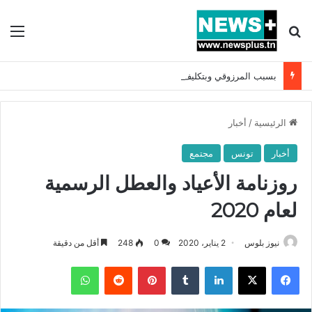
بحث عن
الق
بسبب المرزوقي وبتكليف من سعيّد: الخارجية تستدعي السفيرة الفرنسية بتونس وتبلغها احتجاجا شديد اللهجة !!
الرئيسية
/
أخبار
أخبار
تونس
مجتمع
روزنامة الأعياد والعطل الرسمية
لعام 2020
نيوز بلوس
2 يناير، 2020
0
248
أقل من دقيقة
فيسبوك
X
لينكدإن
بينتيريست
واتساب