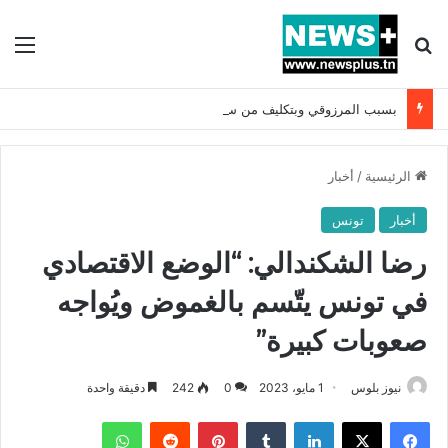
بحث عن
الق
بسبب المرزوقي وبتكليف من سعيّد: الخارجية تستدعي السفيرة الفرنسية بتونس وتبلغها احتجاجا شديد اللهجة !!
الرئيسية
/
أخبار
أخبار
تونس
رضا الشكندالي: “الوضع الاقتصادي
في تونس يتّسم بالغموض ويُواجه
صعوبات كبيرة”
نيوز بلوس
1 مايو، 2023
0
242
دقيقة واحدة
فيسبوك
X
لينكدإن
بينتيريست
واتساب