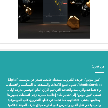
من نحن:
"نيوز بلوس"، جريدة الكترونية مستقلة جامعة، تصدر عن مؤسسة "Digital
Media Services"، تتناول جميع الأحداث والمستجدات السياسية والاقتصادية
والاجتماعية والرياضية والثقافية التي تهم الرأي العام التونسي بدرجة أولى.
تسعى "نيوز بلوس" إلى تقديم مادة إعلامية مميزة ترقى لتطلعات جمهورها
ومتابعيها بشتى اختلافاتهم، كما تعتمد في خطها التحريري على الموضوعية
والحيادية في نقل الخبر، والحرص على احترام ميثاق شرف المهنة الإعلامية