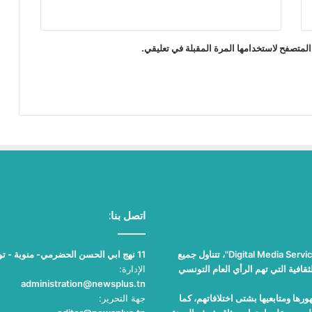
المتصفح لاستخدامها المرة المقبلة في تعليقي.
اتصل بنا:
"نيوز بلوس"، جريدة الكترونية مستقلة جامعة، تصدر عن مؤسسة "Digital Media Services"، تتناول جميع
11 نهج ابي الحسن الحضرمي- منوبة - تونس
قافية التي تهم الرأي العام التونسي
الإدارة:
administration@newsplus.tn
ها ومتابعيها بشتى اختلافاتهم، كما
جهة التحرير: