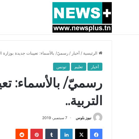
أخبار عاجلة
بسبب المرزوقي وبتكليف من سعيّد: الخارجية تستدعي
الرئيسية
/
أخبار
/
رسميّ/ بالأسماء: تعيينات جديدة بوزارة الت
أخبار
تعليم
تونس
رسميّ/ بالأسماء: تعي
التربية..
نيوز بلوس
7 سبتمبر، 2019
فيسبوك
X
لينكدإن
بينتيريست