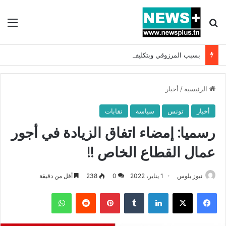
بحث عن
الق
بسبب المرزوقي وبتكليف من سعيّد: الخارجية تستدعي السفيرة الفرنسية بتونس وتبلغها احتجاجا شديد اللهجة !!
الرئيسية
/
أخبار
أخبار
تونس
سياسة
نقابات
رسميا: إمضاء اتفاق الزيادة في أجور
عمال القطاع الخاص !!
نيوز بلوس
1 يناير، 2022
0
238
أقل من دقيقة
فيسبوك
X
لينكدإن
بينتيريست
واتساب