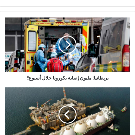
الويب
بريطانيا: مليون إصابة بكورونا خلال أسبوع!!