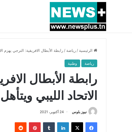
أخبار عاجلة
بسبب المرزوقي وبتكليف من سعيّد: الخارجية تستدعي
الرئيسية
/
رياضة
/
رابطة الأبطال الافريقية: الترجي يهزم ال
رياضة
وطنية
رابطة الأبطال الافري
الاتحاد الليبي ويتأه
نيوز بلوس
24 أكتوبر، 2021
فيسبوك
X
لينكدإن
بينتيريست