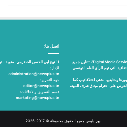
اتصل بنا:
"نيوز بلوس"، جريدة الكترونية مستقلة جامعة، تصدر عن مؤسسة "Digital Media Services"، تتناول جميع
11 نهج ابي الحسن الحضرمي- منوبة - تونس
قافية التي تهم الرأي العام التونسي
الإدارة:
administration@newsplus.tn
ها ومتابعيها بشتى اختلافاتهم، كما
جهة التحرير:
والحرص على احترام ميثاق شرف المهنة
editor@newsplus.tn
قسم التسويق والاعلانات:
marketing@newsplus.tn
نيوز بلوس جميع الحقوق محفوظة © 2017-2026