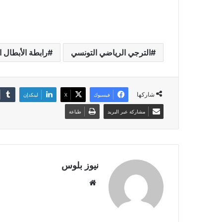
الترجي الرياضي التونسي
رابطة الأبطال ا
شاركها
فيسبوك
X
لينكدإن
مشاركة عبر البريد
طباعة
نيوز بلوس
موقع
الويب