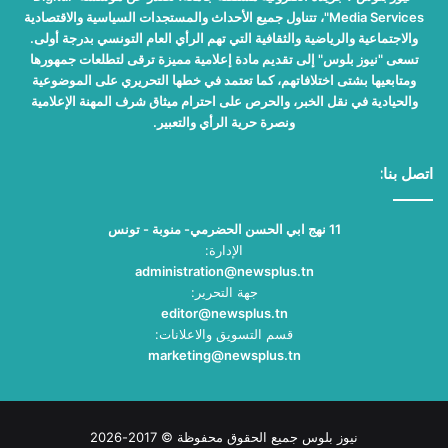
Media Services"، تتناول جميع الأحداث والمستجدات السياسية والاقتصادية
والاجتماعية والرياضية والثقافية التي تهم الرأي العام التونسي بدرجة أولى.
تسعى "نيوز بلوس" إلى تقديم مادة إعلامية مميزة ترقى لتطلعات جمهورها
ومتابعيها بشتى اختلافاتهم، كما تعتمد في خطها التحريري على الموضوعية
والحيادية في نقل الخبر، والحرص على احترام ميثاق شرف المهنة الإعلامية
ونصرة حرية الرأي والتعبير.
اتصل بنا:
11 نهج ابي الحسن الحضرمي- منوبة - تونس
الإدارة:
administration@newsplus.tn
جهة التحرير:
editor@newsplus.tn
قسم التسويق والاعلانات:
marketing@newsplus.tn
نيوز بلوس جميع الحقوق محفوظة © 2017-2026