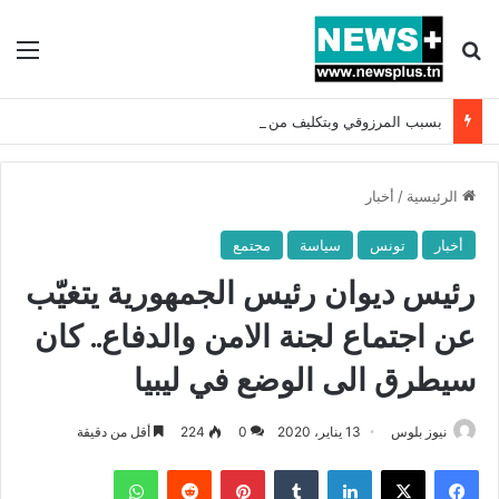
بحث عن
الق
بسبب المرزوقي وبتكليف من سعيّد: الخارجية تستدعي السفيرة الفرنسية بتونس وتبلغها احتجاجا شديد اللهجة !!
الرئيسية
/
أخبار
أخبار
تونس
سياسة
مجتمع
رئيس ديوان رئيس الجمهورية يتغيّب
عن اجتماع لجنة الامن والدفاع.. كان
سيطرق الى الوضع في ليبيا
نيوز بلوس
13 يناير، 2020
0
224
أقل من دقيقة
فيسبوك
X
لينكدإن
بينتيريست
واتساب