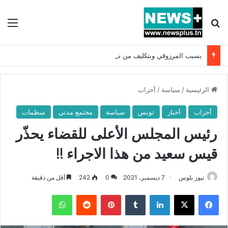
بحث عن
الق
بسبب المرزوقي وبتكليف من سعيّد: الخارجية تستدعي السفيرة الفرنسية بتونس وتبلغها احتجاجا شديد اللهجة !!
الرئيسية
/
سياسة
/
أحزاب
أحزاب
أخبار
تونس
سياسة
مجتمع مدني
منظمات
رئيس المجلس الأعلى للقضاء يحذّر
قيس سعيد من هذا الاجراء !!
نيوز بلوس
7 ديسمبر، 2021
0
242
أقل من دقيقة
فيسبوك
X
لينكدإن
بينتيريست
واتساب