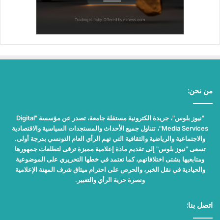
من نحن:
"نيوز بلوس"، جريدة الكترونية مستقلة جامعة، تصدر عن مؤسسة "Digital
Media Services"، تتناول جميع الأحداث والمستجدات السياسية والاقتصادية
والاجتماعية والرياضية والثقافية التي تهم الرأي العام التونسي بدرجة أولى.
تسعى "نيوز بلوس" إلى تقديم مادة إعلامية مميزة ترقى لتطلعات جمهورها
ومتابعيها بشتى اختلافاتهم، كما تعتمد في خطها التحريري على الموضوعية
والحيادية في نقل الخبر، والحرص على احترام ميثاق شرف المهنة الإعلامية
ونصرة حرية الرأي والتعبير.
اتصل بنا: