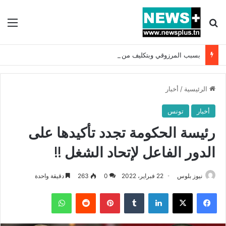
بحث عن
الق
بسبب المرزوقي وبتكليف من سعيّد: الخارجية تستدعي السفيرة الفرنسية بتونس وتبلغها احتجاجا شديد اللهجة !!
الرئيسية
/
أخبار
أخبار
تونس
رئيسة الحكومة تجدد تأكيدها على
الدور الفاعل لإتحاد الشغل !!
نيوز بلوس
22 فبراير، 2022
0
263
دقيقة واحدة
فيسبوك
X
لينكدإن
بينتيريست
واتساب