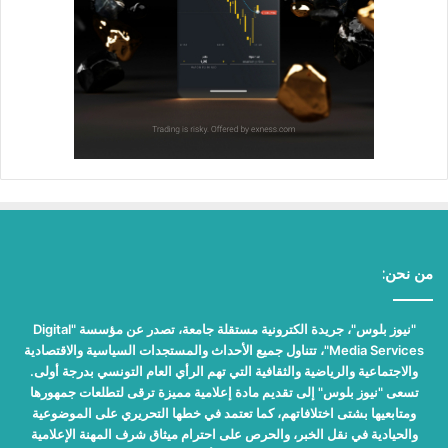
من نحن:
"نيوز بلوس"، جريدة الكترونية مستقلة جامعة، تصدر عن مؤسسة "Digital
Media Services"، تتناول جميع الأحداث والمستجدات السياسية والاقتصادية
والاجتماعية والرياضية والثقافية التي تهم الرأي العام التونسي بدرجة أولى.
تسعى "نيوز بلوس" إلى تقديم مادة إعلامية مميزة ترقى لتطلعات جمهورها
ومتابعيها بشتى اختلافاتهم، كما تعتمد في خطها التحريري على الموضوعية
والحيادية في نقل الخبر، والحرص على احترام ميثاق شرف المهنة الإعلامية