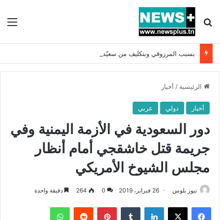
بحث عن
الق
بسبب المرزوقي وبتكليف من سعيّد: الخارجية تستدعي السفيرة الفرنسية بتونس وتبلغها احتجاجا شديد اللهجة !!
الرئيسية
/
أخبار
أخبار
دولي
عربي
دور السعودية في الأزمة اليمنية وفي
جريمة قتل خاشقجي أمام أنظار
مجلس الشيوخ الأمريكي
نيوز بلوس
26 فبراير، 2019
0
264
دقيقة واحدة
فيسبوك
X
لينكدإن
بينتيريست
واتساب