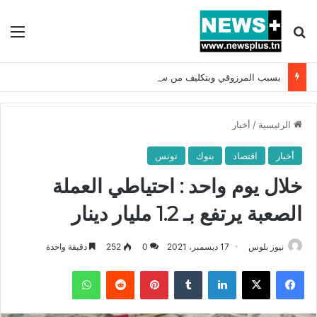
بحث عن
الق
بسبب المرزوقي وبتكليف من سعيّد: الخارجية تستدعي السفيرة الفرنسية بتونس وتبلغها احتجاجا شديد اللهجة !!
الرئيسية
/
أخبار
أخبار
اقتصاد
بنوك
تونس
خلال يوم واحد : احتياطي العملة
الصعبة يرتفع بـ 1.2 مليار دينار
نيوز بلوس
17 ديسمبر، 2021
0
252
دقيقة واحدة
فيسبوك
X
لينكدإن
بينتيريست
واتساب