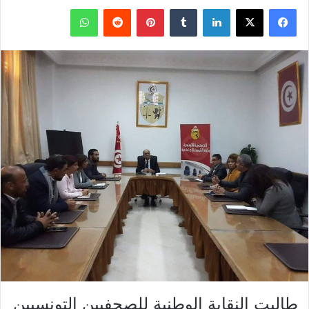
فيسبوك
X
لينكدإن
بينتيريست
واتساب
طالبت النقابة الوطنية للصحفيين التونسيين