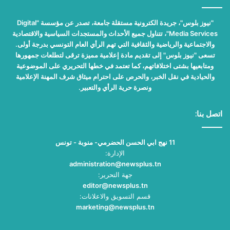
"نيوز بلوس"، جريدة الكترونية مستقلة جامعة، تصدر عن مؤسسة "Digital
Media Services"، تتناول جميع الأحداث والمستجدات السياسية والاقتصادية
والاجتماعية والرياضية والثقافية التي تهم الرأي العام التونسي بدرجة أولى.
تسعى "نيوز بلوس" إلى تقديم مادة إعلامية مميزة ترقى لتطلعات جمهورها
ومتابعيها بشتى اختلافاتهم، كما تعتمد في خطها التحريري على الموضوعية
والحيادية في نقل الخبر، والحرص على احترام ميثاق شرف المهنة الإعلامية
ونصرة حرية الرأي والتعبير.
اتصل بنا:
11 نهج ابي الحسن الحضرمي- منوبة - تونس
الإدارة:
administration@newsplus.tn
جهة التحرير:
editor@newsplus.tn
قسم التسويق والاعلانات:
marketing@newsplus.tn