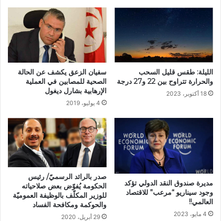
الليلة: طقس قليل السحب
سفيان الزعق يكشف عن الحالة
والحرارة تتراوح بين 22 و27 درجة
الصحية للمصابين في العملية
الإرهابية بشارل ديغول
18 أكتوبر، 2023
4 يوليو، 2019
صدر بالرائد الرسميّ/ رئيس
مديرة صندوق النقد الدولي تؤكد
الحكومة يُفوّض بعض صلاحياته
وجود سيناريو “مرعب” للاقتصاد
للوزير المكلّف بالوظيفة العموميّة
العالمي!!
والحوكمة ومكافحة الفساد
4 مايو، 2023
29 أبريل، 2020