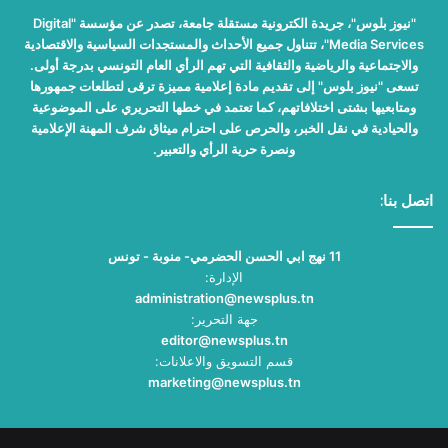
"نيوز بلوس"، جريدة الكترونية مستقلة جامعة، تصدر عن مؤسسة "Digital
Media Services"، تتناول جميع الأحداث والمستجدات السياسية والاقتصادية
والاجتماعية والرياضية والثقافية التي تهم الرأي العام التونسي بدرجة أولى.
تسعى "نيوز بلوس" إلى تقديم مادة إعلامية مميزة ترقى لتطلعات جمهورها
ومتابعيها بشتى اختلافاتهم، كما تعتمد في خطها التحريري على الموضوعية
والحيادية في نقل الخبر، والحرص على احترام ميثاق شرف المهنة الإعلامية
ونصرة حرية الرأي والتعبير.
اتصل بنا:
11 نهج ابي الحسن الحضرمي- منوبة - تونس
الإدارة:
administration@newsplus.tn
جهة التحرير:
editor@newsplus.tn
قسم التسويق والاعلانات:
marketing@newsplus.tn