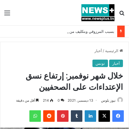
بحث عن
الق
بسبب المرزوقي وبتكليف من سعيّد: الخارجية تستدعي السفيرة الفرنسية بتونس وتبلغها احتجاجا شديد اللهجة !!
الرئيسية
/
أخبار
أخبار
تونس
خلال شهر نوفمبر: إرتفاع نسق
الإعتداءات على الصحفيين
نيوز بلوس
13 ديسمبر، 2021
0
214
أقل من دقيقة
فيسبوك
X
لينكدإن
بينتيريست
واتساب