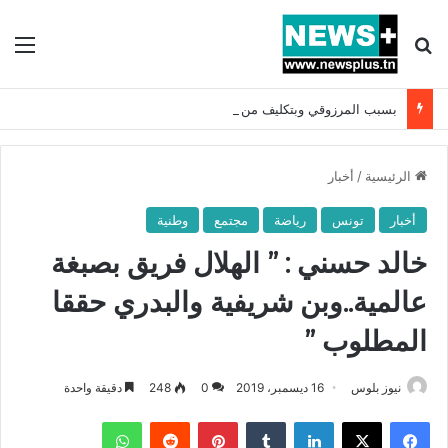
بحث عن
الق
بسبب المرزوقي وبتكليف من سعيّد: الخارجية تستدعي السفيرة الفرنسية بتونس وتبلغها احتجاجا شديد اللهجة !!
الرئيسية
/
أخبار
أخبار
تونس
رياضة
مجتمع
وطنية
خالد حسني : ” الهلال فريق بصبغة
عالمية..وبن شريفية والبدري حققا
المطلوب ”
نيوز بلوس
16 ديسمبر، 2019
0
248
دقيقة واحدة
فيسبوك
X
لينكدإن
بينتيريست
واتساب