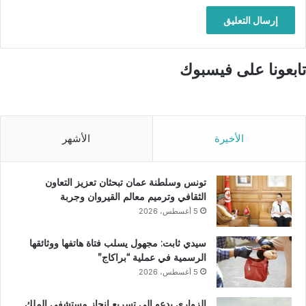
تابعونا على فيسبوك
الأخيرة
الأشهر
تونس وسلطنة عمان تبحثان تعزيز التعاون
الثقافي وترميم معالم القيروان وجربة
5 أغسطس، 2026
سيدي ثابت: مجهول يسلب فتاة هاتفها ووثائقها
الرسمية في عملية “براكاج”
5 أغسطس، 2026
الزواري يدعو إلى تسريع إنجاز مستشفى الملك