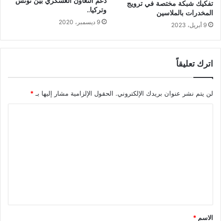
دعم التعاون العسكري بين تونس
تفكيك شبكة مختصة في ترويج
وتركيا..
المخدرات بالملاسين‎‎
9 ديسمبر، 2020
9 أبريل، 2023
اترك تعليقاً
لن يتم نشر عنوان بريدك الإلكتروني.
الحقول الإلزامية مشار إليها بـ
*
ا
ل
ت
ع
ل
ي
ق
*
الاسم
*