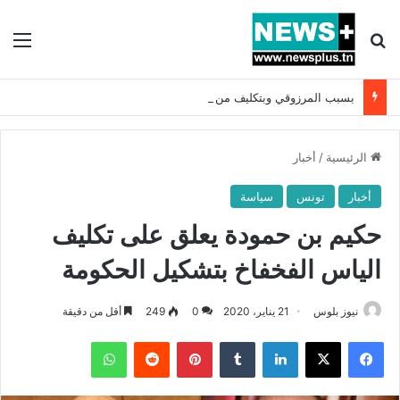
بحث عن
الق
بسبب المرزوقي وبتكليف من سعيّد: الخارجية تستدعي السفيرة الفرنسية بتونس وتبلغها احتجاجا شديد اللهجة !!
الرئيسية
/
أخبار
أخبار
تونس
سياسة
حكيم بن حمودة يعلق على تكليف
الياس الفخفاخ بتشكيل الحكومة
نيوز بلوس
21 يناير، 2020
0
249
أقل من دقيقة
فيسبوك
X
لينكدإن
بينتيريست
واتساب