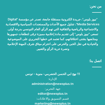
من نحن:
"نيوز بلوس"، جريدة الكترونية مستقلة جامعة، تصدر عن مؤسسة "Digital
Media Services"، تتناول جميع الأحداث والمستجدات السياسية والاقتصادية
والاجتماعية والرياضية والثقافية التي تهم الرأي العام التونسي بدرجة أولى.
تسعى "نيوز بلوس" إلى تقديم مادة إعلامية مميزة ترقى لتطلعات جمهورها
ومتابعيها بشتى اختلافاتهم، كما تعتمد في خطها التحريري على الموضوعية
والحيادية في نقل الخبر، والحرص على احترام ميثاق شرف المهنة الإعلامية
ونصرة حرية الرأي والتعبير.
اتصل بنا:
11 نهج ابي الحسن الحضرمي- منوبة - تونس
الإدارة:
administration@newsplus.tn
جهة التحرير:
editor@newsplus.tn
قسم التسويق والاعلانات:
marketing@newsplus.tn