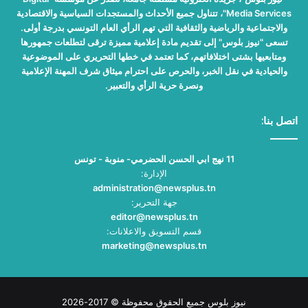
Media Services"، تتناول جميع الأحداث والمستجدات السياسية والاقتصادية
والاجتماعية والرياضية والثقافية التي تهم الرأي العام التونسي بدرجة أولى.
تسعى "نيوز بلوس" إلى تقديم مادة إعلامية مميزة ترقى لتطلعات جمهورها
ومتابعيها بشتى اختلافاتهم، كما تعتمد في خطها التحريري على الموضوعية
والحيادية في نقل الخبر، والحرص على احترام ميثاق شرف المهنة الإعلامية
ونصرة حرية الرأي والتعبير.
اتصل بنا:
11 نهج ابي الحسن الحضرمي- منوبة - تونس
الإدارة:
administration@newsplus.tn
جهة التحرير:
editor@newsplus.tn
قسم التسويق والاعلانات:
marketing@newsplus.tn
نيوز بلوس جميع الحقوق محفوظة © 2017-2026