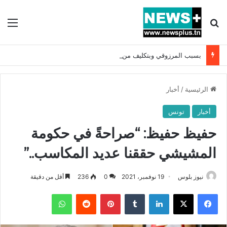
بحث عن
الق
بسبب المرزوقي وبتكليف من سعيّد: الخارجية تستدعي السفيرة الفرنسية بتونس وتبلغها احتجاجا شديد اللهجة !!
الرئيسية
/
أخبار
أخبار
تونس
حفيظ حفيظ: “صراحةً في حكومة
المشيشي حققنا عديد المكاسب..”
نيوز بلوس
19 نوفمبر، 2021
0
236
أقل من دقيقة
فيسبوك
X
لينكدإن
بينتيريست
واتساب