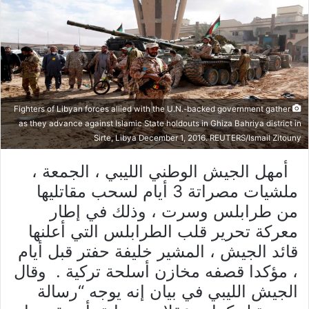
Fighters of Libyan forces allied with the U.N.-backed government gather
as they advance against Islamic State holdouts in Ghiza Bahriya district in
Sirte, Libya December 1, 2016. REUTERS/Ismail Zitouny
أمهل الجيش الوطني الليبي ، الجمعة ،
ملشيات مصراتة 3 أيام لسحب مقاتليها
من طرابلس وسرت ، وذلك في إطار
معركة تحرير قلب الطرابلس التي أعلنها
قائد الجيش ، المشير خليفة حفتر قبل أيام
، مؤكدا قصفه مخازن أسلحة تركية . وقال
الجيش الليبي في بيان إنه يوجه “رسالة