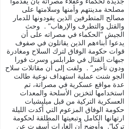
جديدة لحكماء وعقلاء مصراتة بأن يقدموا
مصلحة مدينتهم وأمنها وسلامتها على
مصالح المتطرفين الذين يقودونها للدمار
والقتل والتطرف والإرهاب” . وحث
الجيش “الحكماء في مصراته على أن
يدعوا أبناءهم الذين يقاتلون في صفوف
قوات حكومة الوفاق لترك السلاح ومغادرة
جبهات القتال في طرابلس وسرت فورا
ودون تأخير” . ولفت إلى أن مقاتلات سلاح
الجو شنت عملية استهداف نوعية طالت
عدة مواقع عسكرية في مصراتة، تم
استخدامها لتخزين الأسلحة والمعدات
العسكرية التركية من قبل ميليشيات
حكومة الوفاق المزعوم التي أكدت الليلة
ارتهانها الكامل وتبعيتها المطلقة لحكومة
تركيا”. وأوضح أن الغارات أسفرت عن