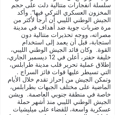
سلسلة انفجارات متتالية دلت على حجم
المخزون العسكري التركي فيها”. وأكد
الجيش الوطني الليبي أن أرجأ لأكثر من
مرة ضربات جوية ضد أهداف في مدينة
مصراته، ووجه تحذيرات متتالية دون
استجابة، قبل أن يعمد إلى استخدام
القوة. وكان قائد الجيش الوطني الليبي،
خليفة حفتر، أعلن في 12 ديسمبر الجاري،
إطلاق عملية تحرير قلب مدينة طرابلس،
التي تسيطر عليها قوات فائز السراج .
وتمكن الجيش من إحراز تقدم خلال الأيام
الماضية على مختلف الجبهات بطرابلس،
خاصة في منطقة جنوبي العاصمة. ويشن
الجيش الوطني الليبي منذ أشهر حملة
عسكرية واسعة، للقضاء على ميليشيات