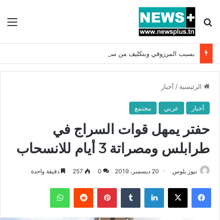
بحث عن
الق
بسبب المرزوقي وبتكليف من سعيّد: الخارجية تستدعي السفيرة الفرنسية بتونس وتبلغها احتجاجا شديد اللهجة !!
الرئيسية
/
أخبار
أخبار
عربي
مجتمع
حفتر يمهل قوات السراج في
طرابلس ومصراتة 3 أيام للانسحاب
نيوز بلوس
20 ديسمبر، 2019
0
257
دقيقة واحدة
فيسبوك
X
لينكدإن
بينتيريست
واتساب