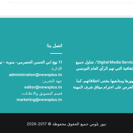
اتصل بنا:
"نيوز بلوس"، جريدة الكترونية مستقلة جامعة، تصدر عن مؤسسة "Digital Media Services"، تتناول جميع
11 نهج ابي الحسن الحضرمي- منوبة - تونس
قافية التي تهم الرأي العام التونسي
الإدارة:
administration@newsplus.tn
ها ومتابعيها بشتى اختلافاتهم، كما
جهة التحرير:
والحرص على احترام ميثاق شرف المهنة
editor@newsplus.tn
قسم التسويق والاعلانات:
marketing@newsplus.tn
نيوز بلوس جميع الحقوق محفوظة © 2017-2026