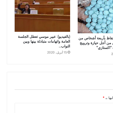
(بالفيديو): عبير موسي تعطل الجلسة
تفاظ بأربعة أشخاص من
العامة واتهامات متبادلة بينها وبين
 من أجل حيازة وترويج
النواب…
“اكستازي”
15 أبريل، 2020
يها بـ
*