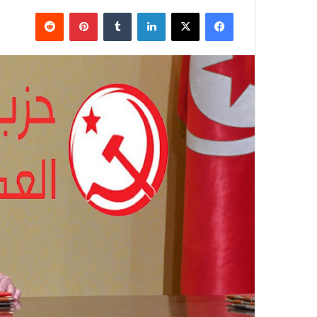
فيسبوك
X
لينكدإن
بينتيريست