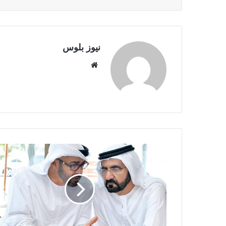
نيوز بلوس
موقع
الويب