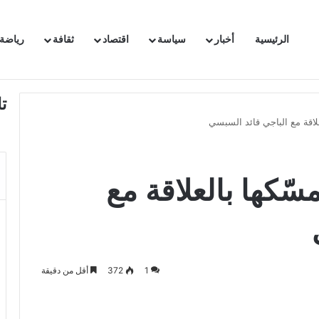
الرئيسية
أخبار
سياسة
اقتصاد
ثقافة
رياضة
 السفيرة الفرنسية بتونس وتبلغها احتجاجا شديد اللهجة !!
ت
علاقة مع الباجي قائد السبسي
سّكها بالعلاقة مع
1
372
أقل من دقيقة