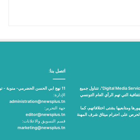
اتصل بنا:
"نيوز بلوس"، جريدة الكترونية مستقلة جامعة، تصدر عن مؤسسة "Digital Media Services"، تتناول جميع
11 نهج ابي الحسن الحضرمي- منوبة - تونس
قافية التي تهم الرأي العام التونسي
الإدارة:
administration@newsplus.tn
ها ومتابعيها بشتى اختلافاتهم، كما
جهة التحرير:
والحرص على احترام ميثاق شرف المهنة
editor@newsplus.tn
قسم التسويق والاعلانات:
marketing@newsplus.tn