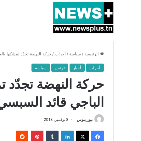
أخبار عاجلة
بسبب المرزوقي وبتكليف من سعيّد: الخارجية تستدعي
الرئيسية
/
سياسة
/
أحزاب
/
حركة النهضة تجدّد تمسّكها بال
أحزاب
أخبار
تونس
سياسة
حركة النهضة تجدّد تم
الباجي قائد السبسي
نيوز بلوس
8 نوفمبر، 2018
فيسبوك
X
لينكدإن
بينتيريست