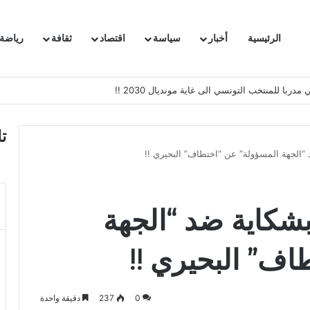
الرئيسية
أخبار
سياسة
اقتصاد
ثقافة
رياضة
 السفيرة الفرنسية بتونس وتبلغها احتجاجا شديد اللهجة !!
ت
“الجهة المسؤولة” عن “اختطاف” البحيري !!
بشكاية ضد “الجهة
اف” البحيري !!
0
237
دقيقة واحدة