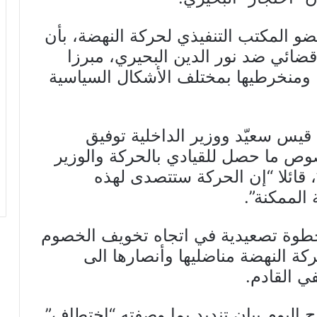
ضو المكتب التنفيذي لحركة النهضة، بأن
ضائي ضد نور الدين البحيري، مبرزا
ا ومنخرطيها بمختلف الأشكال السياسية
يس سعيّد ووزير الداخلية توفيق
ص ما حصل للقيادي بالحركة والوزير
 قائلا “إن الحركة ستتصدى لهذه
الممكنة”.
خطوة تصعيدية في اتجاه تخويف الخصوم
ة النهضة مناضليها وأنصارها الى
 اليوم بيان تنديد بما وصفته “اختطاف”