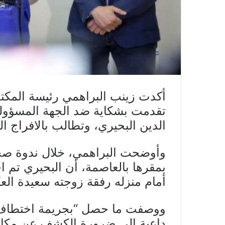
أكدت زينب البراهمي رئيسة المكتب
تقدمت بشكاية ضد الجهة المسؤول
الدين البحيري، وتطالب بالافراج ال
وأوضحت البراهمي، خلال ندوة صحف
بمقرها بالعاصمة، أن البحيري تم
أمام منزله رفقة زوجته سعيدة العك
ووصفت ما حصل “بجريمة اختطاف مك
داعية الى ضرورة الكشف عن مكان 