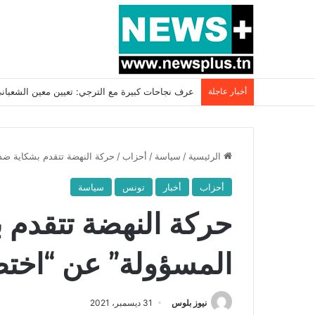
أخبار عاجلة
بسبب المرزوقي وبتكليف من سعيّد: الخارجية تستدعي
الرئيسية
/
سياسة
/
أحزاب
/
حركة النهضة تتقدم بشكاية ضد 
أحزاب
أخبار
تونس
سياسة
حركة النهضة تتقدم 
المسؤولة” عن “اختط
نيوز بلوس
31 ديسمبر، 2021