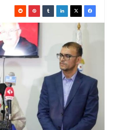
فيسبوك
X
لينكدإن
بينتيريست