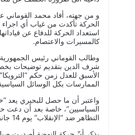
و من جهته، أفاد محمد القوماني ع
الحركة تأكدت من غياب أي اجراء ق
استعداد الحركة للدفاع عن قياداته
كالمسيرات والاعتصام.
وطالب القوماني رئيس الجمهورية ق
شرف الدين بتقديم توضيحات بخصو
الأسبق للعدل زمن حكم “الترويكا”،
الممارسات بكل الوسائل السياسية 
واعتبر أن ما حصل للبحيري يعد “
السياسيين”، خاصة بعد أن دعت حرك
التظاهر ضد “الإنقلاب” يوم 14 جانفي القادم.
يذكر أنّ حركة النهضة أصدرت صباح