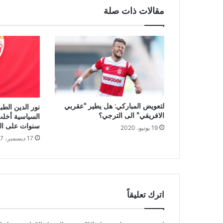
مقالات ذات صلة
لتعويض المباركي: هل يطير “عقربي
نور الدين الط
الافريقي” الى الترجي؟
سنوات على الث
19 يونيو، 2020
17 ديسمبر، 2017
اترك تعليقاً