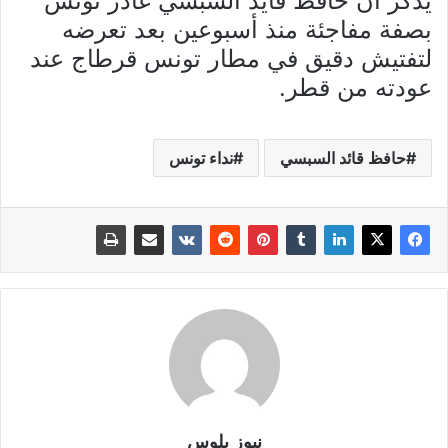
يذكر أن حافظ قايد السبسي غادر تونس
بصفة مفاجئة منذ أسبوعين بعد تعرضه
لتفتيش دقيق في مطار تونس قرطاج عند
عودته من قطر.
حافظ قائد السبسي
نداء تونس
نيوز بلوس