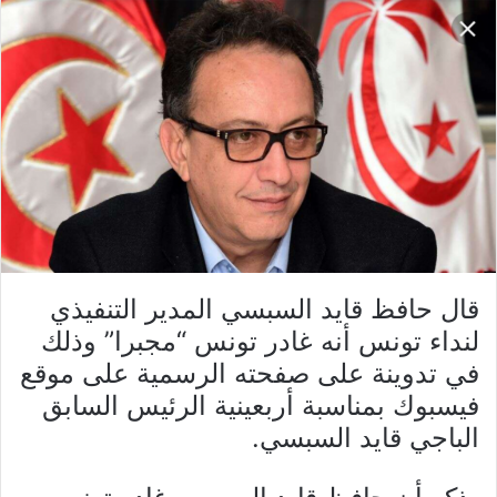
قال حافظ قايد السبسي المدير التنفيذي
لنداء تونس أنه غادر تونس “مجبرا” وذلك
في تدوينة على صفحته الرسمية على موقع
فيسبوك بمناسبة أربعينية الرئيس السابق
الباجي قايد السبسي.