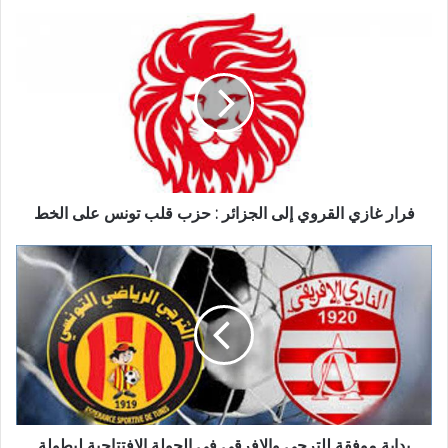
فرار غازي القروي إلى الجزائر : حزب قلب تونس على الخط
بداية موفقة للترجي والافرقي في الجولة الافتتاحية لبطولة