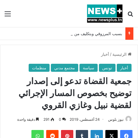
بحث عن
الق
بسبب المرزوقي وبتكليف من سعيّد: الخارجية تستدعي السفيرة الفرنسية بتونس وتبلغها احتجاجا شديد اللهجة !!
الرئيسية
/
أخبار
أخبار
تونس
سياسة
مجتمع مدني
منظمات
جمعية القضاة تدعو إلى إصدار
توضيح بخصوص المسار الإجرائي
لقضية نبيل وغازي القروي
نيوز بلوس
24 أغسطس، 2019
0
291
دقيقة واحدة
فيسبوك
X
لينكدإن
بينتيريست
واتساب