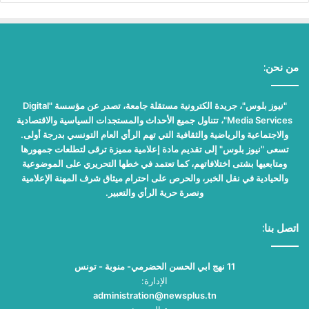
من نحن:
"نيوز بلوس"، جريدة الكترونية مستقلة جامعة، تصدر عن مؤسسة "Digital
Media Services"، تتناول جميع الأحداث والمستجدات السياسية والاقتصادية
والاجتماعية والرياضية والثقافية التي تهم الرأي العام التونسي بدرجة أولى.
تسعى "نيوز بلوس" إلى تقديم مادة إعلامية مميزة ترقى لتطلعات جمهورها
ومتابعيها بشتى اختلافاتهم، كما تعتمد في خطها التحريري على الموضوعية
والحيادية في نقل الخبر، والحرص على احترام ميثاق شرف المهنة الإعلامية
ونصرة حرية الرأي والتعبير.
اتصل بنا:
11 نهج ابي الحسن الحضرمي- منوبة - تونس
الإدارة:
administration@newsplus.tn