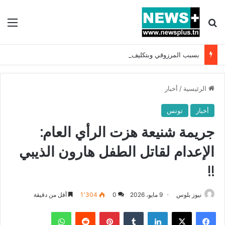
بحث عن
الق
بسبب المرزوقي وبتكليف من سعيّد: الخارجية تستدعي السفيرة الفرنسية بتونس وتبلغها احتجاجا شديد اللهجة !!
الرئيسية
/
أخبار
أخبار
تونس
جريمة شنيعة هزت الرأي العام:
الإعدام لقاتل الطفل هارون الذيبي
!!
نيوز بلوس
9 مايو، 2026
0
1٬304
أقل من دقيقة
فيسبوك
X
لينكدإن
بينتيريست
واتساب