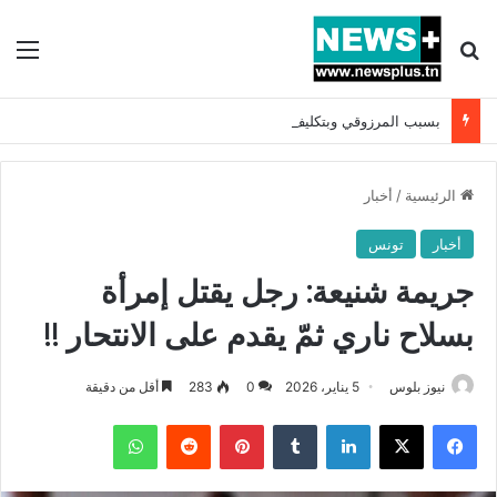
بحث عن
الق
بسبب المرزوقي وبتكليف من سعيّد: الخارجية تستدعي السفيرة الفرنسية بتونس وتبلغها احتجاجا شديد اللهجة !!
الرئيسية
/
أخبار
أخبار
تونس
جريمة شنيعة: رجل يقتل إمرأة
بسلاح ناري ثمّ يقدم على الانتحار !!
نيوز بلوس
5 يناير، 2026
0
283
أقل من دقيقة
فيسبوك
X
لينكدإن
بينتيريست
واتساب