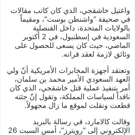
واغتيل خاشقجي، الذي كان كاتب مقالات
في صحيفة “واشنطن بوست”، ومقيماً
بالولايات المتحدة، داخل القنصلية
السعودية في إسطنبول، في 2 أكتوبر
الماضي، حيث كان يسعى للحصول على
وثائق لازمة لعقد قرانه.
وتعتقد أجهزة المخابرات الأمريكية أنّ ولي
العهد السعودي الأمير محمد بن سلمان،
أمر بتنفيذ عملية قتل خاشقجي، الذي كان
ناقداً لسياسات المملكة، وتقول إنّ جثته
قطعت ونقلت لموقع ما زال مجهولاً.
وقالت كالامارد، في رسالة بالبريد
الإلكتروني إلى “رويترز”، أمس السبت 26