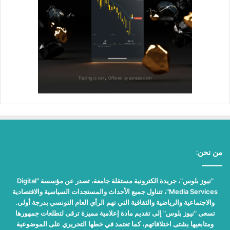
من نحن:
"نيوز بلوس"، جريدة الكترونية مستقلة جامعة، تصدر عن مؤسسة "Digital
Media Services"، تتناول جميع الأحداث والمستجدات السياسية والاقتصادية
والاجتماعية والرياضية والثقافية التي تهم الرأي العام التونسي بدرجة أولى.
تسعى "نيوز بلوس" إلى تقديم مادة إعلامية مميزة ترقى لتطلعات جمهورها
ومتابعيها بشتى اختلافاتهم، كما تعتمد في خطها التحريري على الموضوعية