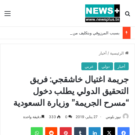
بحث عن
الق
بسبب المرزوقي وبتكليف من سعيّد: الخارجية تستدعي السفيرة الفرنسية بتونس وتبلغها احتجاجا شديد اللهجة !!
الرئيسية
/
أخبار
أخبار
دولي
عربي
جريمة اغتيال خاشقجي: فريق
التحقيق الدولي يطلب دخول
“مسرح الجريمة” وزيارة السعودية
نيوز بلوس
27 يناير، 2019
0
333
دقيقة واحدة
فيسبوك
X
لينكدإن
بينتيريست
واتساب