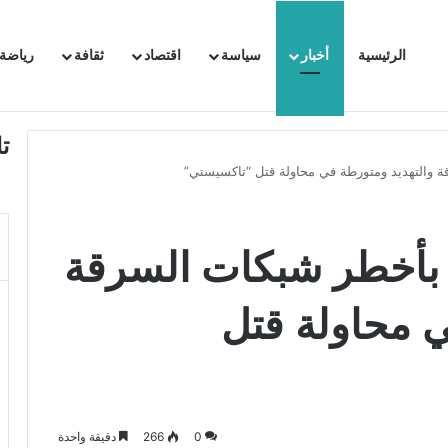
الرئيسية
أخبار
سياسة
اقتصاد
ثقافة
رياضة
 السفيرة الفرنسية بتونس وتبلغها احتجاجا شديد اللهجة !!
ت
ة والتهديد ومتورطة في محاولة قتل “تاكسيستي”
ة بأخطر شبكات السرقة
ي محاولة قتل
0
266
دقيقة واحدة