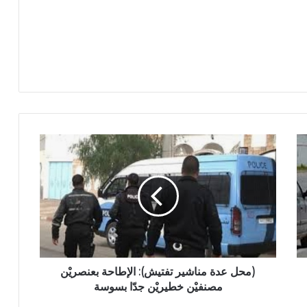
(محل عدة مناشير تفتيش): الإطاحة بعنصريْن
مصنفيْن خطيريْن جدّا بسوسة