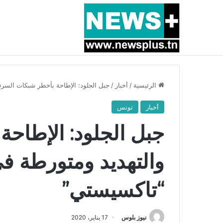
أخبار عاجلة
بسبب المرزوقي وبتكليف من سعيّد: الخارجية تستدعي
الرئيسية
/
أخبار
/
جبل الجلود: الإطاحة بأخطر شبكات السرق
أخبار
تونس
جبل الجلود: الإطاح
والتهديد ومتورطة ف
“تاكسيستي”
نيوز بلوس
17 يناير، 2020