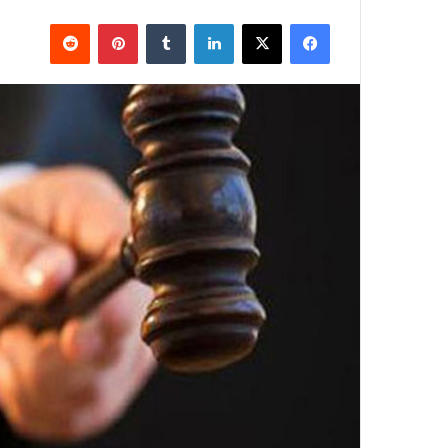
فيسبوك
X
لينكدإن
بينتيريست