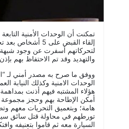
تمكنت أن الوحدات الأمنية التابعة
إلقاء القبض على 5 
لتحركاتهم أسفرت عن وجود شبهة
والتهديد وقد تم الاحتفاظ بهم بإذن 
ووفق ما صرح به مصدر أمني لـ “الص
الوحدات الامنية وكذلك النيابة ال
هؤلاء المشتبه فيهم أذنت بمداهمة ا
أمكن الإطاحة بهم وحجز مجموعة ه
هامة؛ وبتعميق التحريات معهم وت
تورطهم في محاولة قتل سائق سيار
السيارة معه ثم قاموا بتعنيفه واف