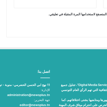
المتصفح لاستخدامها المرة المقبلة في تعليقي.
اتصل بنا:
"نيوز بلوس"، جريدة الكترونية مستقلة جامعة، تصدر عن مؤسسة "Digital Media Services"، تتناول جميع
11 نهج ابي الحسن الحضرمي- منوبة - تونس
قافية التي تهم الرأي العام التونسي
الإدارة:
administration@newsplus.tn
ها ومتابعيها بشتى اختلافاتهم، كما
جهة التحرير:
والحرص على احترام ميثاق شرف المهنة
editor@newsplus.tn