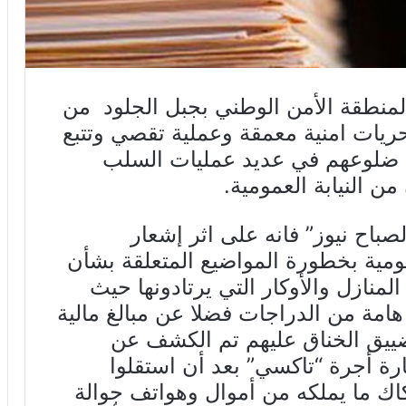
 لمنطقة الأمن الوطني بجبل الجلود من
أشخاص بعد تحريات امنية معمقة وعملية تقصي وتتبع
 ضلوعهم في عديد عمليات السلب
من النيابة العمومية.
باح نيوز” فانه على اثر إشعار
عمومية بخطورة المواضيع المتعلقة بشأن
لمنازل والأوكار التي يرتادونها حيث
امة من الدراجات فضلا عن مبالغ مالية
ضييق الخناق عليهم تم الكشف عن
ة أجرة “تاكسي” بعد أن استقلوا
تكاك ما يملكه من أموال وهواتف جوالة