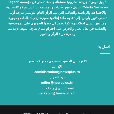
"نيوز بلوس"، جريدة الكترونية مستقلة جامعة، تصدر عن مؤسسة "Digital
Media Services"، تتناول جميع الأحداث والمستجدات السياسية والاقتصادية
والاجتماعية والرياضية والثقافية التي تهم الرأي العام التونسي بدرجة أولى.
تسعى "نيوز بلوس" إلى تقديم مادة إعلامية مميزة ترقى لتطلعات جمهورها
ومتابعيها بشتى اختلافاتهم، كما تعتمد في خطها التحريري على الموضوعية
والحيادية في نقل الخبر، والحرص على احترام ميثاق شرف المهنة الإعلامية
ونصرة حرية الرأي والتعبير.
اتصل بنا:
11 نهج ابي الحسن الحضرمي- منوبة - تونس
الإدارة:
administration@newsplus.tn
جهة التحرير:
editor@newsplus.tn
قسم التسويق والاعلانات:
marketing@newsplus.tn
نيوز بلوس جميع الحقوق محفوظة © 2017-2026