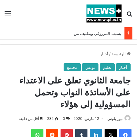
بحث عن
الق
بسبب المرزوقي وبتكليف من سعيّد: الخارجية تستدعي السفيرة الفرنسية بتونس وتبلغها احتجاجا شديد اللهجة !!
الرئيسية
/
أخبار
أخبار
تعليم
تونس
مجتمع
جامعة الثانوي تعلق على الاعتداء
على الأساتذة النواب وتحمل
المسؤولية إلى هؤلاء
نيوز بلوس
12 مارس، 2020
0
282
أقل من دقيقة
فيسبوك
X
لينكدإن
بينتيريست
واتساب