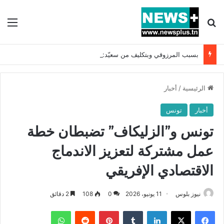
بحث عن
الق
بسبب المرزوقي وبتكليف من سعيّد: الخارجية تستدعي السفيرة الفرنسية بتونس وتبلغها احتجاجا شديد اللهجة !!
الرئيسية
/
أخبار
أخبار
تونس
تونس و”الزليكاف” تضبطان خطة
عمل مشتركة لتعزيز الاندماج
الاقتصادي الإفريقي
نيوز بلوس
11 يونيو، 2026
0
108
2 دقائق
فيسبوك
X
لينكدإن
بينتيريست
واتساب