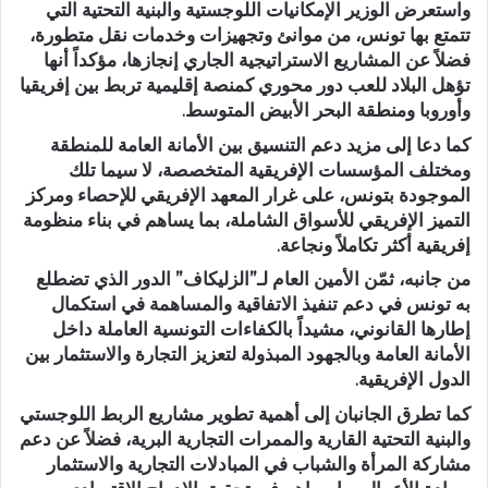
واستعرض الوزير الإمكانيات اللوجستية والبنية التحتية التي
تتمتع بها تونس، من موانئ وتجهيزات وخدمات نقل متطورة،
فضلاً عن المشاريع الاستراتيجية الجاري إنجازها، مؤكداً أنها
تؤهل البلاد للعب دور محوري كمنصة إقليمية تربط بين إفريقيا
وأوروبا ومنطقة البحر الأبيض المتوسط.
كما دعا إلى مزيد دعم التنسيق بين الأمانة العامة للمنطقة
ومختلف المؤسسات الإفريقية المتخصصة، لا سيما تلك
الموجودة بتونس، على غرار المعهد الإفريقي للإحصاء ومركز
التميز الإفريقي للأسواق الشاملة، بما يساهم في بناء منظومة
إفريقية أكثر تكاملاً ونجاعة.
من جانبه، ثمّن الأمين العام لـ”الزليكاف” الدور الذي تضطلع
به تونس في دعم تنفيذ الاتفاقية والمساهمة في استكمال
إطارها القانوني، مشيداً بالكفاءات التونسية العاملة داخل
الأمانة العامة وبالجهود المبذولة لتعزيز التجارة والاستثمار بين
الدول الإفريقية.
كما تطرق الجانبان إلى أهمية تطوير مشاريع الربط اللوجستي
والبنية التحتية القارية والممرات التجارية البرية، فضلاً عن دعم
مشاركة المرأة والشباب في المبادلات التجارية والاستثمار