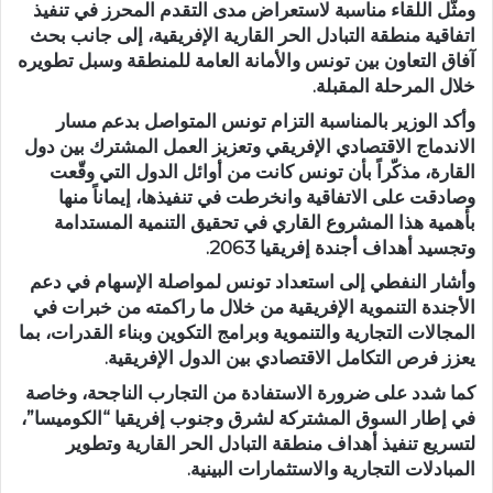
ومثّل اللقاء مناسبة لاستعراض مدى التقدم المحرز في تنفيذ
اتفاقية منطقة التبادل الحر القارية الإفريقية، إلى جانب بحث
آفاق التعاون بين تونس والأمانة العامة للمنطقة وسبل تطويره
خلال المرحلة المقبلة.
وأكد الوزير بالمناسبة التزام تونس المتواصل بدعم مسار
الاندماج الاقتصادي الإفريقي وتعزيز العمل المشترك بين دول
القارة، مذكّراً بأن تونس كانت من أوائل الدول التي وقّعت
وصادقت على الاتفاقية وانخرطت في تنفيذها، إيماناً منها
بأهمية هذا المشروع القاري في تحقيق التنمية المستدامة
وتجسيد أهداف أجندة إفريقيا 2063.
وأشار النفطي إلى استعداد تونس لمواصلة الإسهام في دعم
الأجندة التنموية الإفريقية من خلال ما راكمته من خبرات في
المجالات التجارية والتنموية وبرامج التكوين وبناء القدرات، بما
يعزز فرص التكامل الاقتصادي بين الدول الإفريقية.
كما شدد على ضرورة الاستفادة من التجارب الناجحة، وخاصة
في إطار السوق المشتركة لشرق وجنوب إفريقيا “الكوميسا”،
لتسريع تنفيذ أهداف منطقة التبادل الحر القارية وتطوير
المبادلات التجارية والاستثمارات البينية.