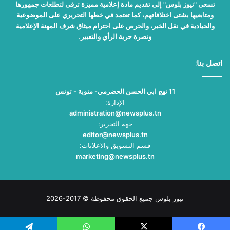
تسعى "نيوز بلوس" إلى تقديم مادة إعلامية مميزة ترقى لتطلعات جمهورها
ومتابعيها بشتى اختلافاتهم، كما تعتمد في خطها التحريري على الموضوعية
والحيادية في نقل الخبر، والحرص على احترام ميثاق شرف المهنة الإعلامية
ونصرة حرية الرأي والتعبير.
اتصل بنا:
11 نهج ابي الحسن الحضرمي- منوبة - تونس
الإدارة:
administration@newsplus.tn
جهة التحرير:
editor@newsplus.tn
قسم التسويق والاعلانات:
marketing@newsplus.tn
نيوز بلوس جميع الحقوق محفوظة © 2017-2026