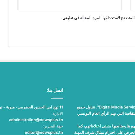
المتصفح لاستخدامها المرة المقبلة في تعليقي.
اتصل بنا:
"نيوز بلوس"، جريدة الكترونية مستقلة جامعة، تصدر عن مؤسسة "Digital Media Services"، تتناول جميع
11 نهج ابي الحسن الحضرمي- منوبة - تونس
قافية التي تهم الرأي العام التونسي
الإدارة:
administration@newsplus.tn
ها ومتابعيها بشتى اختلافاتهم، كما
جهة التحرير:
والحرص على احترام ميثاق شرف المهنة
editor@newsplus.tn