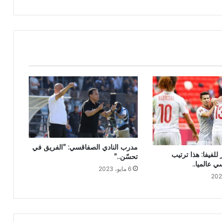
مدرب النادي الصفاقسي: ”الفريق في
للفيفا: هذا ترتيب
تحسّن..”
ي عالميا..
6 مايو، 2023