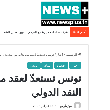
أخبار عاجلة
بسبب المرزوقي وبتكليف من سعيّد: الخارجية تستدعي
الرئيسية
/
أخبار
/
تونس تستعدّ لعقد محادثات مع صندوق الن
أخبار
اقتصاد
بنوك
تونس
تونس تستعدّ لعقد م
النقد الدولي
نيوز بلوس
13 فبراير، 2022