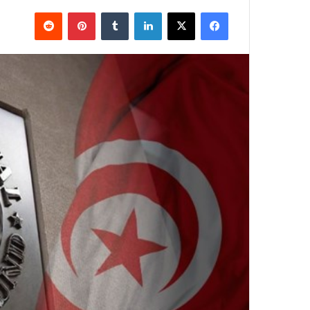
فيسبوك
X
لينكدإن
بينتيريست