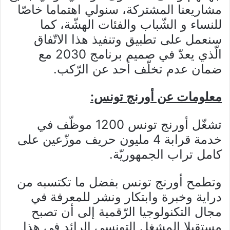
مشاريعنا المشتركة، سنولي اهتماما خاصّا
للنساء و
الشّباب والفئات الهشّة، كما
سنعمل على تطبيق وتنفيذ هذا الاتّفاق
الّذي يعدّ في صميم برنامج 2030 مع
ضمان عدم تخلّف أحد عن الرّكب.
معلومات عن أورنج تونس:
تشغّل أورنج تونس 1200 موظّف في
خدمة قرابة 4 مليون حريف موزّعين على
كامل تراب الجمهوريّة.
وتطمح أورنج تونس بفضل ما تكتسبه من
دراية وخبرة وابتكار ونشر للمعرفة في
مجال التكنولوجيا الرّقمية إلى أن تصبح
مستقبلا المشغل التونسي الرائد في هذا