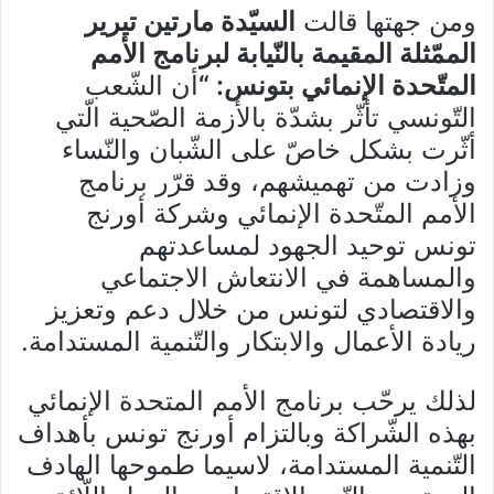
ومن جهتها قالت
السيّدة مارتين تيرير
الممّثلة المقيمة بالنّيابة لبرنامج الأمم
المتّحدة الإنمائي بتونس: “
أن الشّعب
التّونسي تأثّر بشدّة بالأزمة الصّحية الّتي
أثّرت بشكل خاصّ على الشّبان والنّساء
وزادت من تهميشهم، وقد قرّر برنامج
الأمم المتّحدة الإنمائي وشركة
أورنج
تونس
توحيد الجهود لمساعدتهم
والمساهمة في الانتعاش الاجتماعي
والاقتصادي لتونس من خلال دعم وتعزيز
ريادة الأعمال والابتكار والتّنمية المستدامة.
لذلك يرحّب برنامج الأمم المتحدة الإنمائي
بهذه الشّراكة وبالتزام
أورنج تونس
بأهداف
التّنمية المستدامة، لاسيما طموحها الهادف