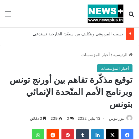
بحث عن
الق
بسبب المرزوقي وبتكليف من سعيّد: الخارجية تستدعي السفيرة الفرنسية بتونس وتبلغها احتجاجا شديد اللهجة !!
الرئيسية
/
أخبار المؤسسات
أخبار المؤسسات
توقيع مذكّرة تفاهم بين أورنج تونس
وبرنامج الأمم المتّحدة الإنمائي
بتونس
نيوز بلوس
13 يناير، 2022
0
239
3 دقائق
فيسبوك
X
لينكدإن
بينتيريست
واتساب