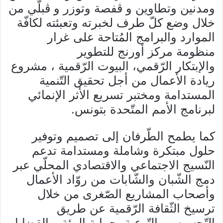
ومدنين وتطاوين و
ڨفصة وتوزر و
ڨبلّي من
خلال وضع كلّ طرف لخبرته وتعبئته
ل
كافّة
الموارد والبرامج المُتاحة على غرار
منظومة مركز أورنج للتطوير
والإبتكار
الرّقمي، البيوت الرّقمية ،
مشروع
ريادة الأعمال من أجل تحقيق التّنمية
المستدامة ومختبر تسريع الأثر الإنمائي
لبرنامج الأمم المتّحدة بتونس.
كما يطمح الطّرفان إلى تصميم وتوفير
حلول مبتكرة وشاملة ومستدامة تدعم
النّسيج الاجتماعي والاقتصادي المحلّي عبر
دمج الشّبان والشّابات من روّاد الأعمال
وأصحاب المشاريع الصّغرى من خلال
ترسيخ الثّقافة الرّقمية عن طريق
التّحسيس والتّوعية بحماية البيئة وبالقضايا