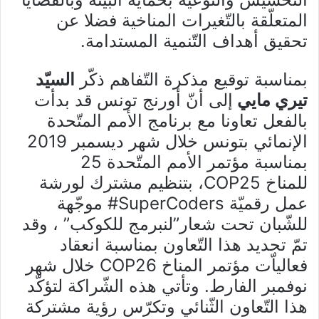
المتعلّقة بالتّغيرات المناخية فضلا عن
تحقيق أهداف التّنمية المستدامة.
بمناسبة توقيع
مذكرة التّفاهم ذكّر
السيّد
تيري مايي
إلى أنّ أورنج تونس قد بدأت
بالفعل تعاونا مع برنامج الأمم المتّحدة
الإنمائي بتونس خلال شهر ديسمبر 2019
بمناسبة مؤتمر الأمم المتّحدة 25
للمناخ
COP25
، بتنظيم مشترك
ل
ورشة
عمل رقميّة
SuperCoders
# موجّهة
للشّبان تحت شعار”لنبرمج للكوكب” ، وقد
تمّ تجديد هذا التّعاون بمناسبة انعقاد
فعالياّت مؤتمر المناخ
COP26
خلال شهر
نوفمبر الفارط. وتأتي هذه الشّراكة لتؤكّد
هذا التّعاون الثّنائي وتكرّس رؤية مشتركة