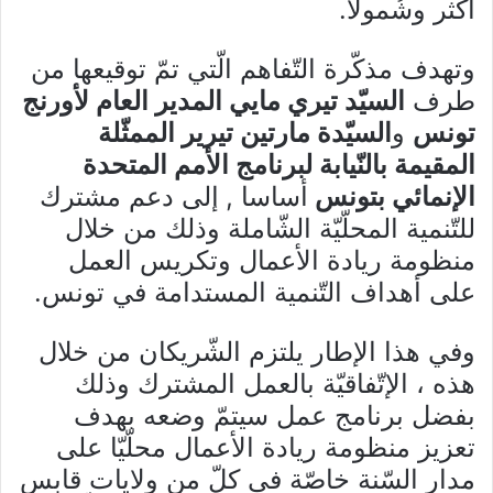
أكثر وشُمولا.
وتهدف مذكّرة التّفاهم الّتي تمّ توقيعها من
طرف
السيّد تيري مايي المدير العام لأورنج
تونس
و
السيّدة مارتين تيرير الممثّلة
المقيمة بالنّيابة لبرنامج الأمم المتحدة
الإنمائي بتونس
أساسا
,
إلى دعم مشترك
للتّنمية المحلّيّة الشّاملة وذلك من خلال
منظومة ريادة الأعمال وتكريس العمل
على أهداف التّنمية المستدامة في تونس.
وفي هذا الإطار يلتزم الشّريكان من خلال
هذه ، الإتّفاقيّة بالعمل المشترك وذلك
بفضل برنامج عمل سيتمّ وضعه بهدف
تعزيز منظومة ريادة الأعمال محلّيّا على
مدار السّنة خاصّة في كلّ من ولايات قابس