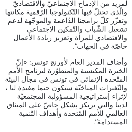
لمزيد من الإدماج الاجتماعيّ والاقتصاديّ
والّذي تحتلّ فيها التّكنولوجيا الرّقمية مكانتها
وتعزّز كلّ برامجنا الدّاعمة والموجّهة لدعم
تشغيل الشّباب والتّمكين الاجتماعي
والاقتصادي للمرأة وتعزيز ريادة الأعمال
خاصّة في الجهات”.
وأضاف المدير العام لأورنج تونس: «إنّ
الخبرة المكتسبة والمتطوّرة لبرنامج الأمم
المتّحدة الإنمائي في تونس في مجال البيئة
والتّغيرات المناخيّة ستكون حتما مفيدة لنا
،
لإثراء إستراتيجية المسؤولية المجتمعيّة
لدينا والتي ترتكز بشكل خاصّ على الميثاق
العالمي للأمم المّتحدة وأهداف التّنمية
المستدامة”.