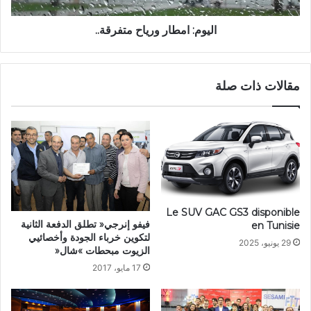
اليوم: امطار ورياح متفرقة..
مقالات ذات صلة
Le SUV GAC GS3 disponible
فيفو إنرجي« تطلق الدفعة الثانية
en Tunisie
لتكوين خرباء الجودة وأخصائيي
29 يونيو، 2025
الزيوت مبحطات »شال«
17 مايو، 2017