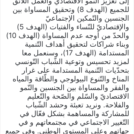
إلى تعزيز النّمو الاقتصادي والعمل اللّائق
للجميع (الهدف 8) وتحقيق المساواة بين
الجنسين
والتّمكين الإجتماعيّ
والإقتصاديّ
للنّساء والفتيات (الهدف 5)
والحدّ من أوجه عدم المساواة (الهدف 10)
وبناء شراكات لتحقيق أهداف التّنمية
المستدامة (الهدف 17)، وسنعمل معا
لمزيد تحسيس وتوعية الشّباب التّونسي
بتحدّيات التّنمية المستدامة على غرار
المناخ والتّنوع البيولوجي والطّاقة والمياه
والفقر والمساواة بين الجنسين والنّمو
الاقتصاديّ والسّلم والصّحة والتّعليم
والفلاحة. ونريد تعبئة وحشد الشّباب
للمشاركة والمساهمة بشكل فعّال في
التّغيير الاجتماعي في مجتمعاتهم و في
جهاتهم وعلى المستوى الوطني. وفي جميع