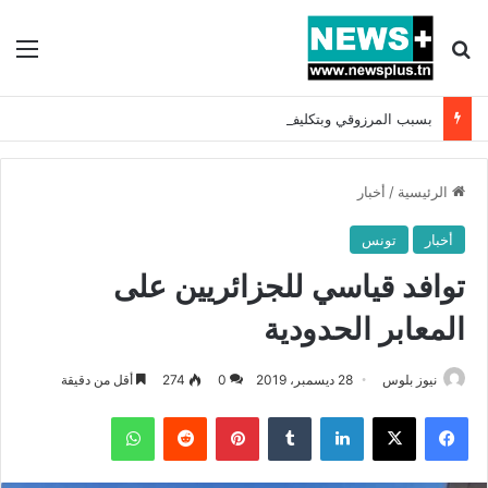
بحث عن
الق
بسبب المرزوقي وبتكليف من سعيّد: الخارجية تستدعي السفيرة الفرنسية بتونس وتبلغها احتجاجا شديد اللهجة !!
الرئيسية
/
أخبار
أخبار
تونس
توافد قياسي للجزائريين على
المعابر الحدودية
نيوز بلوس
28 ديسمبر، 2019
0
274
أقل من دقيقة
فيسبوك
X
لينكدإن
بينتيريست
واتساب