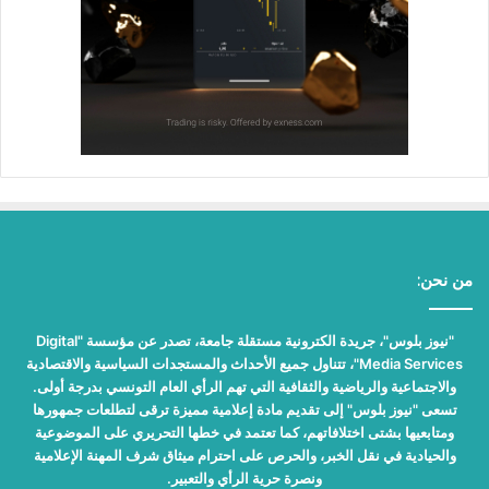
من نحن:
"نيوز بلوس"، جريدة الكترونية مستقلة جامعة، تصدر عن مؤسسة "Digital
Media Services"، تتناول جميع الأحداث والمستجدات السياسية والاقتصادية
والاجتماعية والرياضية والثقافية التي تهم الرأي العام التونسي بدرجة أولى.
تسعى "نيوز بلوس" إلى تقديم مادة إعلامية مميزة ترقى لتطلعات جمهورها
ومتابعيها بشتى اختلافاتهم، كما تعتمد في خطها التحريري على الموضوعية
والحيادية في نقل الخبر، والحرص على احترام ميثاق شرف المهنة الإعلامية
ونصرة حرية الرأي والتعبير.