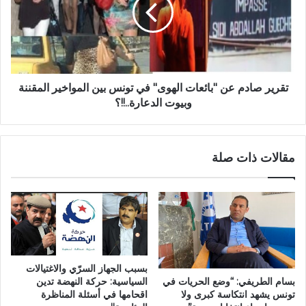
تقرير صادم عن "بائعات الهوى" في تونس بين المواخير المقننة
وبيوت الدعارة..!!؟
مقالات ذات صلة
بسبب الجهاز السرّي والاغتيالات
بسام الطريفي: “وضع الحريات في
السياسية: حركة النهضة تدين
تونس يشهد انتكاسة كبرى ولا
اقحامها في أسئلة المناظرة