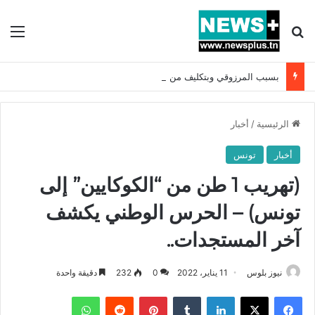
بحث عن
الق
بسبب المرزوقي وبتكليف من سعيّد: الخارجية تستدعي السفيرة الفرنسية بتونس وتبلغها احتجاجا شديد اللهجة !!
الرئيسية
/
أخبار
أخبار
تونس
(تهريب 1 طن من “الكوكايين” إلى
تونس) – الحرس الوطني يكشف
آخر المستجدات..
نيوز بلوس
11 يناير، 2022
0
232
دقيقة واحدة
فيسبوك
X
لينكدإن
بينتيريست
واتساب