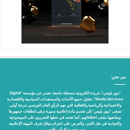
من نحن:
"نيوز بلوس"، جريدة الكترونية مستقلة جامعة، تصدر عن مؤسسة "Digital
Media Services"، تتناول جميع الأحداث والمستجدات السياسية والاقتصادية
والاجتماعية والرياضية والثقافية التي تهم الرأي العام التونسي بدرجة أولى.
تسعى "نيوز بلوس" إلى تقديم مادة إعلامية مميزة ترقى لتطلعات جمهورها
ومتابعيها بشتى اختلافاتهم، كما تعتمد في خطها التحريري على الموضوعية
والحيادية في نقل الخبر، والحرص على احترام ميثاق شرف المهنة الإعلامية
ونصرة حرية الرأي والتعبير.