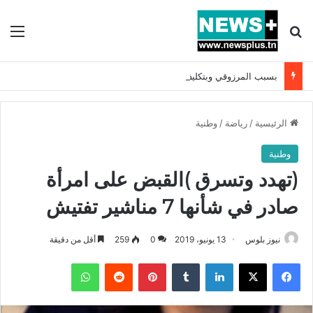
بحث عن
الق
بسبب المرزوقي وبتكليف من سعيّد: الخارجية تستدعي السفيرة الفرنسية بتونس وتبلغها احتجاجا شديد اللهجة !!
الرئيسية
/
رياضة
/
وطنية
وطنية
(تهدد وتسرق )القبض على امرأة
صادر في شأنها 7 مناشير تفتيش
نيوز بلوس
13 يونيو، 2019
0
259
أقل من دقيقة
فيسبوك
X
لينكدإن
بينتيريست
واتساب