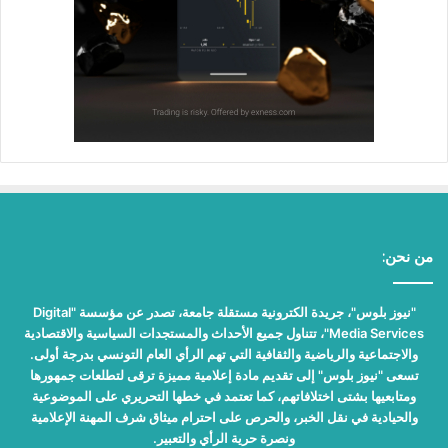
من نحن:
"نيوز بلوس"، جريدة الكترونية مستقلة جامعة، تصدر عن مؤسسة "Digital
Media Services"، تتناول جميع الأحداث والمستجدات السياسية والاقتصادية
والاجتماعية والرياضية والثقافية التي تهم الرأي العام التونسي بدرجة أولى.
تسعى "نيوز بلوس" إلى تقديم مادة إعلامية مميزة ترقى لتطلعات جمهورها
ومتابعيها بشتى اختلافاتهم، كما تعتمد في خطها التحريري على الموضوعية
والحيادية في نقل الخبر، والحرص على احترام ميثاق شرف المهنة الإعلامية
ونصرة حرية الرأي والتعبير.