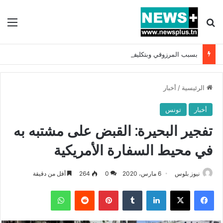
بحث عن
الق
بسبب المرزوقي وبتكليف من سعيّد: الخارجية تستدعي السفيرة الفرنسية بتونس وتبلغها احتجاجا شديد اللهجة !!
الرئيسية
/
أخبار
أخبار
تونس
تفجير البحيرة: القبض على مشتبه به
في محيط السفارة الأمريكية
نيوز بلوس
6 مارس، 2020
0
264
أقل من دقيقة
فيسبوك
X
لينكدإن
بينتيريست
واتساب