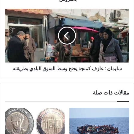
سليمان : عازف كمنجة يحتج وسط السوق البلدي بطريقته
مقالات ذات صلة