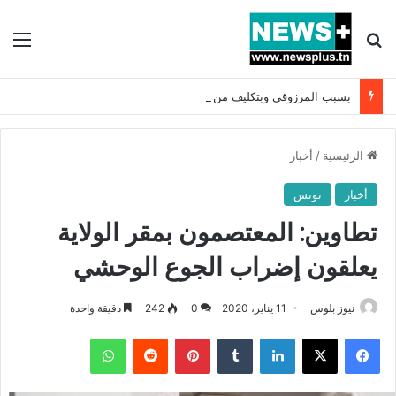
بحث عن
الق
بسبب المرزوقي وبتكليف من سعيّد: الخارجية تستدعي السفيرة الفرنسية بتونس وتبلغها احتجاجا شديد اللهجة !!
الرئيسية
/
أخبار
أخبار
تونس
تطاوين: المعتصمون بمقر الولاية
يعلقون إضراب الجوع الوحشي
نيوز بلوس
11 يناير، 2020
0
242
دقيقة واحدة
فيسبوك
X
لينكدإن
بينتيريست
واتساب