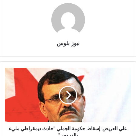
نيوز بلوس
علي العريض: إسقاط حكومة الجملي "حادث ديمقراطي مليء
بالدروس"