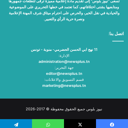
تسعى "نيوز بلوس" إلى تقديم مادة إعلامية مميزة ترقى لتطلعات جمهورها
ومتابعيها بشتى اختلافاتهم، كما تعتمد في خطها التحريري على الموضوعية
والحيادية في نقل الخبر، والحرص على احترام ميثاق شرف المهنة الإعلامية
ونصرة حرية الرأي والتعبير.
اتصل بنا:
11 نهج ابي الحسن الحضرمي- منوبة - تونس
الإدارة:
administration@newsplus.tn
جهة التحرير:
editor@newsplus.tn
قسم التسويق والاعلانات:
marketing@newsplus.tn
نيوز بلوس جميع الحقوق محفوظة © 2017-2026