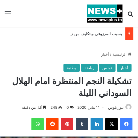
بحث عن
الق
بسبب المرزوقي وبتكليف من سعيّد: الخارجية تستدعي السفيرة الفرنسية بتونس وتبلغها احتجاجا شديد اللهجة !!
الرئيسية
/
أخبار
أخبار
تونس
رياضة
وطنية
تشكيلة النجم المنتظرة امام الهلال
السوداني الليلة
نيوز بلوس
11 يناير، 2020
0
248
أقل من دقيقة
فيسبوك
X
لينكدإن
بينتيريست
واتساب