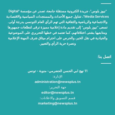
"نيوز بلوس"، جريدة الكترونية مستقلة جامعة، تصدر عن مؤسسة "Digital
Media Services"، تتناول جميع الأحداث والمستجدات السياسية والاقتصادية
والاجتماعية والرياضية والثقافية التي تهم الرأي العام التونسي بدرجة أولى.
تسعى "نيوز بلوس" إلى تقديم مادة إعلامية مميزة ترقى لتطلعات جمهورها
ومتابعيها بشتى اختلافاتهم، كما تعتمد في خطها التحريري على الموضوعية
والحيادية في نقل الخبر، والحرص على احترام ميثاق شرف المهنة الإعلامية
ونصرة حرية الرأي والتعبير.
اتصل بنا:
11 نهج ابي الحسن الحضرمي- منوبة - تونس
الإدارة:
administration@newsplus.tn
جهة التحرير:
editor@newsplus.tn
قسم التسويق والاعلانات:
marketing@newsplus.tn