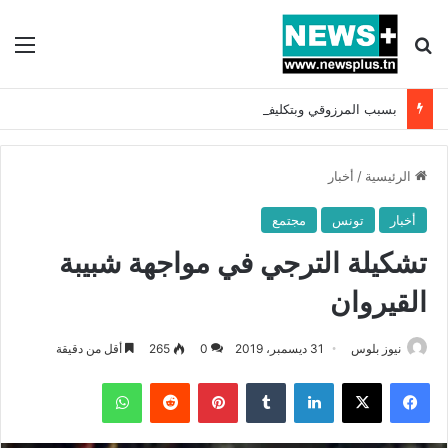
بحث عن
الق
بسبب المرزوقي وبتكليف من سعيّد: الخارجية تستدعي السفيرة الفرنسية بتونس وتبلغها احتجاجا شديد اللهجة !!
الرئيسية
/
أخبار
أخبار
تونس
مجتمع
تشكيلة الترجي في مواجهة شبيبة
القيروان
نيوز بلوس
31 ديسمبر، 2019
0
265
أقل من دقيقة
فيسبوك
X
لينكدإن
بينتيريست
واتساب