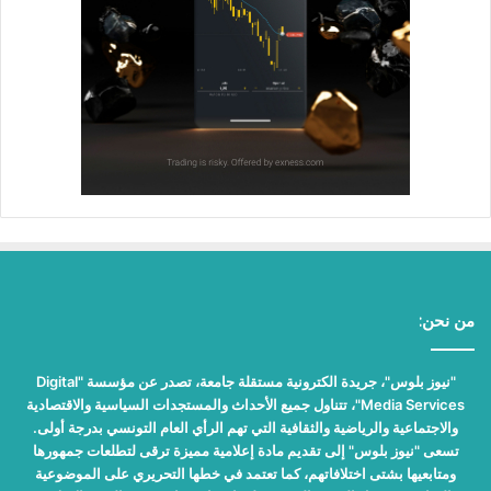
من نحن:
"نيوز بلوس"، جريدة الكترونية مستقلة جامعة، تصدر عن مؤسسة "Digital
Media Services"، تتناول جميع الأحداث والمستجدات السياسية والاقتصادية
والاجتماعية والرياضية والثقافية التي تهم الرأي العام التونسي بدرجة أولى.
تسعى "نيوز بلوس" إلى تقديم مادة إعلامية مميزة ترقى لتطلعات جمهورها
ومتابعيها بشتى اختلافاتهم، كما تعتمد في خطها التحريري على الموضوعية