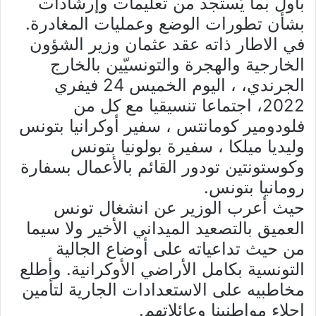
بأول بما يُستجد من تعليمات وإرشادات
بشأن تطورات الوضع وعمليات المغادرة.
في الاطار ذاته عقد عثمان وزير الشؤون
الخارجية والهجرة والتونسيّين بالخارج
الجرندي، ، اليوم الخميس 24 فيفري
2022، اجتماعا تنسيقيا مع كل من
فلودومير كومانتس ، سفير أوكرانيا بتونس
وليديا ميلكا ، سفيرة بولونيا بتونس
وكوستونتين تودور القائم بالأعمال بسفارة
رومانيا بتونس.
حيث أعرب الوزير عن انشغال تونس
العميق بالتصعيد الميداني الأخير ولا سيما
من حيث تداعياته على أوضاع الجالية
التونسية بكامل الأراضي الأوكرانية. وأطلع
مخاطبيه على الاستعدادات الجارية لتأمين
إجلاء مواطنينا وعائلاتهم.