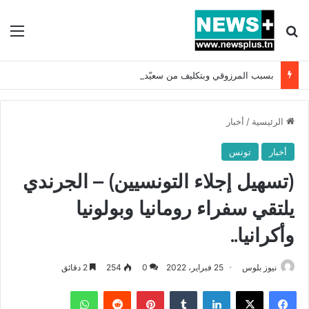
بحث عن
الق
بسبب المرزوقي وبتكليف من سعيّد: الخارجية تستدعي السفيرة الفرنسية بتونس وتبلغها احتجاجا شديد اللهجة !!
الرئيسية
/
أخبار
أخبار
تونس
(تسهيل إجلاء التونسيين) – الجرندي
يلتقي سفراء رومانيا وبولونيا
وأكرانيا..
نيوز بلوس
25 فبراير، 2022
0
254
2 دقائق
فيسبوك
X
لينكدإن
بينتيريست
واتساب