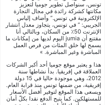
تونس، سنواصل تطوير جوميا لتعزيز
مكانتها كشركة رائدة في مجال التجارة
الإلكترونية في تونس.” وأضاف إلياس
الجريبي: ” في تونس، يتجاوز معدل انتشار
الإنترنت 50٪ من السكان، وبالتالي أنا
مقتنع أن jumia اليوم لديها من إمكانات ما
يسمح لها خلق المئات من فرص العمل
المباشرة وغير المباشرة. »
هذا و يعتبر موقع جوميا أحد أكبر الشركات
العملاقة في إفريقيا. بدأ نشاطها سنة
2012، وهي موجودة حاليا في 15 دولة
إفريقية، من ضمنها تونس منذ قرابة العام.
ويسعى هذا الموقع لتوفير أفضل الأسعار
للمستهلكين. كما يتيح الدفع نقدا بكلّ أمان