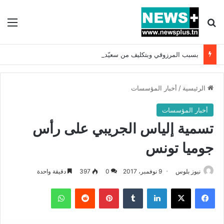
بحث عن
الق
بسبب المرزوقي وبتكليف من سعيّد: الخارجية تستدعي السفيرة الفرنسية بتونس وتبلغها احتجاجا شديد اللهجة !!
الرئيسية
/
أخبار المؤسسات
أخبار المؤسسات
تسمية إلياس الجريبي على رأس
جوميا تونس
نيوز بلوس
9 نوفمبر، 2017
0
397
دقيقة واحدة
فيسبوك
X
لينكدإن
بينتيريست
واتساب