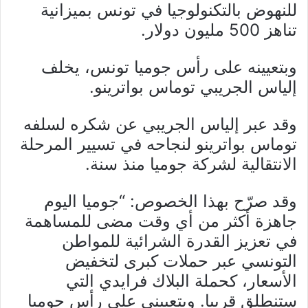
للنهوض بالتكنولوجيا في تونس بميزانية
تناهز 500 مليون دولار.
وبتعيينه على رأس جوميا تونس، يخلف
إلياس الجريبي توماس بواترينو.
وقد عبر إلياس الجريبي عن شكره لسلفه
توماس بواترينو لنجاحه في تسيير المرحلة
الانتقالية لشركة جوميا منذ سنة.
وقد صرّح بهذا الخصوص: “جوميا اليوم
جاهزة أكثر من أي وقت مضى للمساهمة
في تعزيز القدرة الشرائية للمواطن
التونسي عبر حملات كبرى لتخفيض
الأسعار، كحملة البلاك فرايدي التي
ستنطلق قريبا. وبتعييني على رأس جوميا